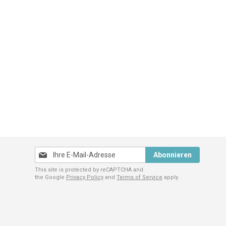
Melden
Abonnieren
Sie
This site is protected by reCAPTCHA and
sich
the Google
Privacy Policy
and
Terms of Service
apply.
für
unseren
Newsletter
an: