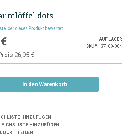
aumlöffel dots
rste, der dieses Produkt bewertet
 €
is
AUF LAGER
SKU
37160-004
Preis
26,95 €
In den Warenkorb
CHLISTE HINZUFÜGEN
LEICHSLISTE HINZUFÜGEN
RODUKT TEILEN