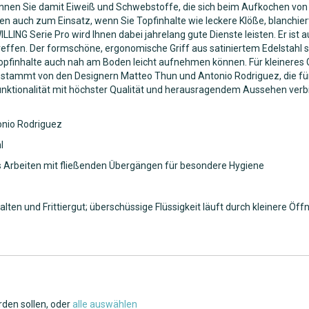
können Sie damit Eiweiß und Schwebstoffe, die sich beim Aufkochen von
 auch zum Einsatz, wenn Sie Topfinhalte wie leckere Klöße, blanchier
ING Serie Pro wird Ihnen dabei jahrelang gute Dienste leisten. Er ist 
ffen. Der formschöne, ergonomische Griff aus satiniertem Edelstahl 
opfinhalte auch nah am Boden leicht aufnehmen können. Für kleineres G
 stammt von den Designern Matteo Thun und Antonio Rodriguez, die für
nktionalität mit höchster Qualität und herausragendem Aussehen verbi
onio Rodriguez
l
 Arbeiten mit fließenden Übergängen für besondere Hygiene
en und Frittiergut; überschüssige Flüssigkeit läuft durch kleinere Öf
rden sollen, oder
alle auswählen