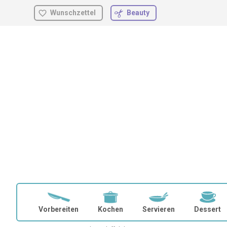
Wunschzettel
Beauty
Zum
Inhalt
springen
Vorbereiten
Kochen
Servieren
Dessert