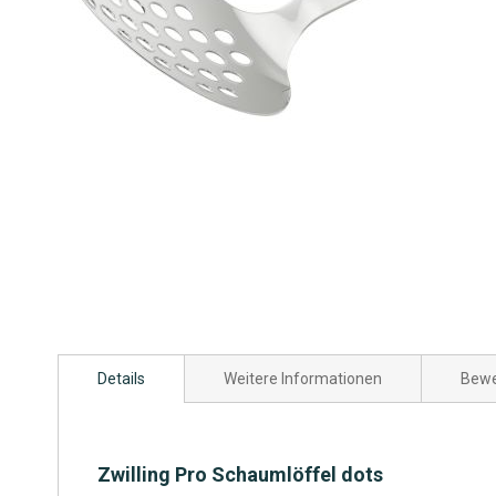
Zum
Anfang
Details
Weitere Informationen
Bewe
der
Bildgalerie
springen
Zwilling Pro Schaumlöffel dots