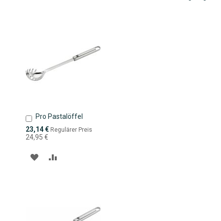
Pro Pastalöffel
In
den
Sonderpreis
23,14 €
Regulärer Preis
Warenkorb
24,95 €
ZUR
ZUR
WUNSCHLISTE
VERGLEICHSLISTE
HINZUFÜGEN
HINZUFÜGEN