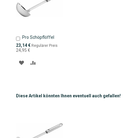
Pro Schöpflöffel
In
den
Sonderpreis
23,14 €
Regulärer Preis
Warenkorb
24,95 €
ZUR
ZUR
WUNSCHLISTE
VERGLEICHSLISTE
HINZUFÜGEN
HINZUFÜGEN
Diese Artikel könnten Ihnen eventuell auch gefallen!