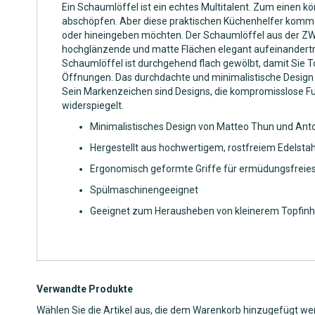
Ein Schaumlöffel ist ein echtes Multitalent. Zum einen 
abschöpfen. Aber diese praktischen Küchenhelfer kommen
oder hineingeben möchten. Der Schaumlöffel aus der ZWILL
hochglänzende und matte Flächen elegant aufeinandertre
Schaumlöffel ist durchgehend flach gewölbt, damit Sie T
Öffnungen. Das durchdachte und minimalistische Design
Sein Markenzeichen sind Designs, die kompromisslose Fu
widerspiegelt.
Minimalistisches Design von Matteo Thun und Ant
Hergestellt aus hochwertigem, rostfreiem Edelstah
Ergonomisch geformte Griffe für ermüdungsfreies
Spülmaschinengeeignet
Geeignet zum Herausheben von kleinerem Topfinhalt
Verwandte Produkte
Wählen Sie die Artikel aus, die dem Warenkorb hinzugefügt we