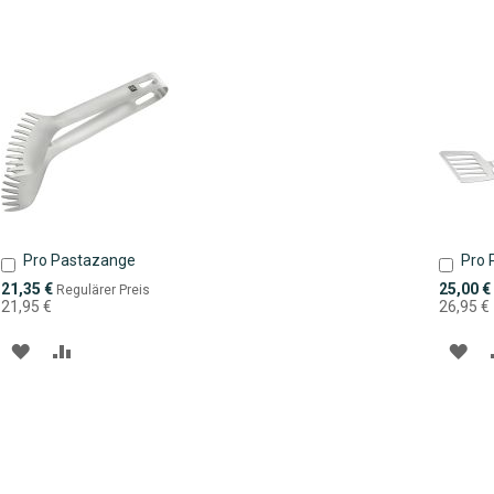
Pro Pastazange
Pro 
In
In
den
den
Sonderpreis
Sonderpr
21,35 €
25,00 €
Regulärer Preis
Warenkorb
Ware
21,95 €
26,95 €
ZUR
ZUR
ZU
WUNSCHLISTE
VERGLEICHSLISTE
WU
HINZUFÜGEN
HINZUFÜGEN
HI