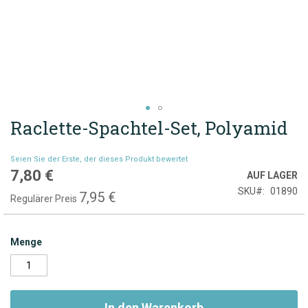
Raclette-Spachtel-Set, Polyamid
Zum
Anfang
der
Seien Sie der Erste, der dieses Produkt bewertet
Bildgalerie
7,80 €
Sonderpreis
AUF LAGER
springen
SKU
01890
7,95 €
Regulärer Preis
Menge
In den Warenkorb