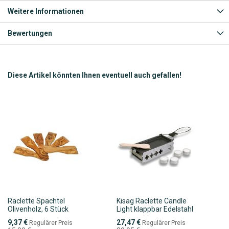
Weitere Informationen
Bewertungen
Diese Artikel könnten Ihnen eventuell auch gefallen!
Raclette Spachtel
Kisag Raclette Candle
Olivenholz, 6 Stück
Light klappbar Edelstahl
Sonderpreis
Sonderpreis
9,37 €
27,47 €
Regulärer Preis
Regulärer Preis