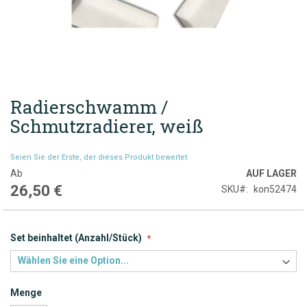
Radierschwamm /
Zum
Anfang
Schmutzradierer, weiß
der
Bildgalerie
Seien Sie der Erste, der dieses Produkt bewertet
springen
Ab
AUF LAGER
26,50 €
SKU
kon52474
Set beinhaltet (Anzahl/Stück)
Menge