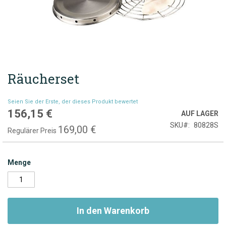
Räucherset
Zum
Anfang
der
Seien Sie der Erste, der dieses Produkt bewertet
Bildgalerie
156,15 €
Sonderpreis
AUF LAGER
springen
SKU
80828S
169,00 €
Regulärer Preis
Menge
In den Warenkorb