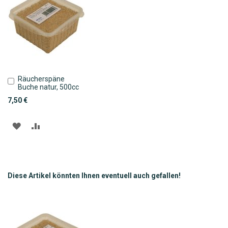
Räucherspäne
In
Buche natur, 500cc
den
Warenkorb
7,50 €
ZUR
ZUR
WUNSCHLISTE
VERGLEICHSLISTE
HINZUFÜGEN
HINZUFÜGEN
Diese Artikel könnten Ihnen eventuell auch gefallen!