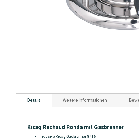
Zum
Anfang
Details
Weitere Informationen
Bewe
der
Bildgalerie
springen
Kisag Rechaud Ronda mit Gasbrenner
inklusive Kisag Gasbrenner 8416