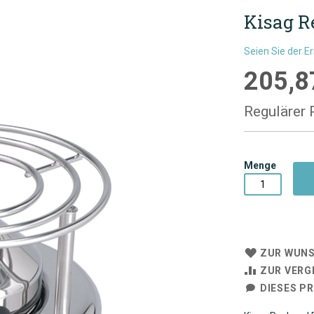
Kisag R
Seien Sie der E
205,8
Sonderpre
Regulärer 
Menge
ZUR WUNS
ZUR VERG
DIESES P