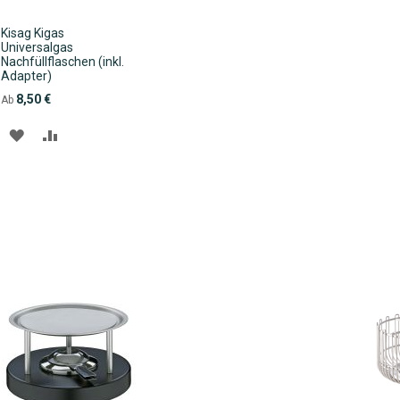
Kisag Kigas
Universalgas
Nachfüllflaschen (inkl.
Adapter)
8,50 €
Ab
ZUR
ZUR
WUNSCHLISTE
VERGLEICHSLISTE
HINZUFÜGEN
HINZUFÜGEN