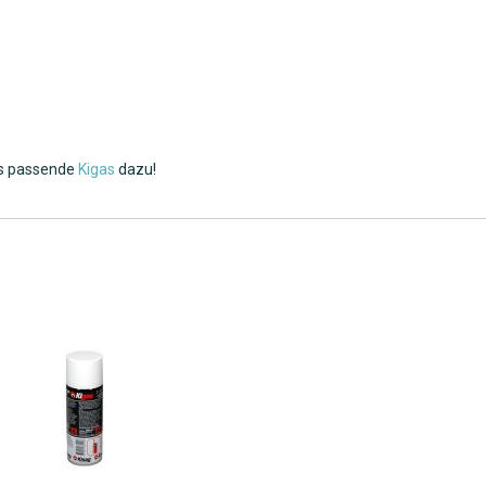
das passende
Kigas
dazu!