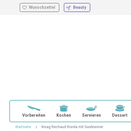
Wunschzettel
Beauty
Zum
Inhalt
springen
Vorbereiten
Kochen
Servieren
Dessert
Startseite
Kisag Rechaud Ronda mit Gasbrenner