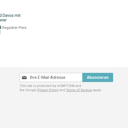
 Davos mit
nner
eis
€
Regulärer Preis
€
Melden
Abonnieren
Sie
This site is protected by reCAPTCHA and
sich
the Google
Privacy Policy
and
Terms of Service
apply.
für
unseren
Newsletter
an: