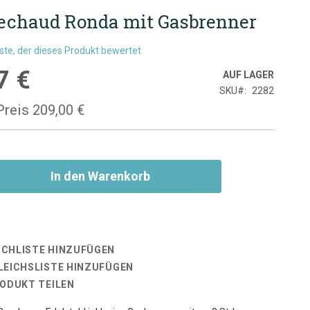
echaud Ronda mit Gasbrenner
rste, der dieses Produkt bewertet
7 €
is
AUF LAGER
SKU
2282
Preis
209,00 €
In den Warenkorb
CHLISTE HINZUFÜGEN
LEICHSLISTE HINZUFÜGEN
RODUKT TEILEN