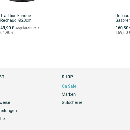
Tradition Fondue-
Rechaud
Rechaud, Ø20cm
Gasbre
Sonderpreis
Sonderpr
49,90 €
160,50 
Regulärer Preis
64,90 €
169,00 
ST
SHOP
On Sale
Marken
nweise
Gutscheine
leitungen
che