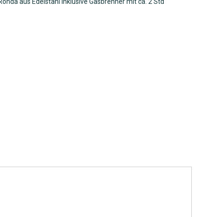
onda aus Edelstahl inklusive Gasbrenner mit ca. 2 Std