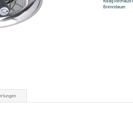
Kisag Rechaud R
Brenndauer.
rtungen