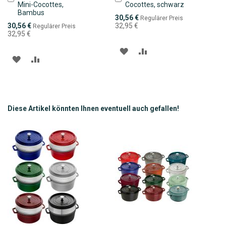
Mini-Cocottes,
Cocottes, schwarz
den
den
Bambus
Warenkorb
Warenkorb
Sonderpreis
30,56 €
Regulärer Preis
Sonderpreis
30,56 €
32,95 €
Regulärer Preis
32,95 €
ZUR
ZUR
ZUR
ZUR
WUNSCHLISTE
VERGLEICHSLISTE
WUNSCHLISTE
VERGLEICHSLISTE
HINZUFÜGEN
HINZUFÜGEN
HINZUFÜGEN
HINZUFÜGEN
Diese Artikel könnten Ihnen eventuell auch gefallen!