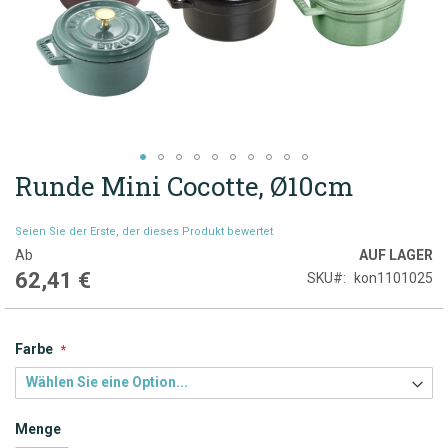
Runde Mini Cocotte, Ø10cm
Zum
Anfang
der
Seien Sie der Erste, der dieses Produkt bewertet
Bildgalerie
Ab
AUF LAGER
springen
62,41 €
SKU
kon1101025
Farbe
Menge