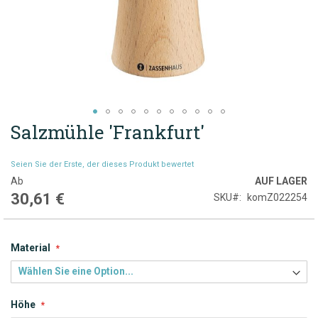
Salzmühle 'Frankfurt'
Zum
Anfang
der
Seien Sie der Erste, der dieses Produkt bewertet
Bildgalerie
Ab
AUF LAGER
springen
30,61 €
SKU
komZ022254
Material
Höhe