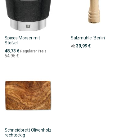
Spices Mörser mit
Salzmühle 'Berlin'
Stößel
39,99 €
Ab
Sonderpreis
48,73 €
Regulärer Preis
54,95 €
Schneidbrett Olivenholz
rechteckig