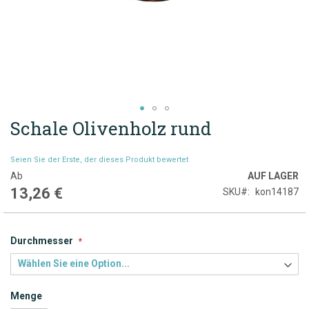
Schale Olivenholz rund
Zum
Anfang
der
Seien Sie der Erste, der dieses Produkt bewertet
Bildgalerie
Ab
AUF LAGER
springen
13,26 €
SKU
kon14187
Durchmesser
Menge