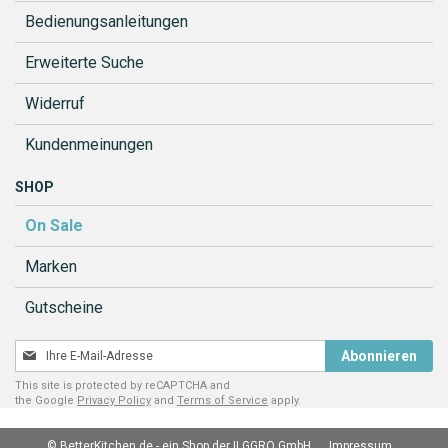
Bedienungsanleitungen
Erweiterte Suche
Widerruf
Kundenmeinungen
SHOP
On Sale
Marken
Gutscheine
Melden
Abonnieren
Sie
This site is protected by reCAPTCHA and
sich
the Google
Privacy Policy
and
Terms of Service
apply.
für
unseren
© BetterKitchen.de - ein Shop der ILGGRO GmbH
Impressum