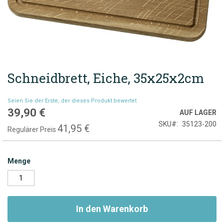
Schneidbrett, Eiche, 35x25x2cm
Zum
Anfang
der
Seien Sie der Erste, der dieses Produkt bewertet
Bildgalerie
39,90 €
Sonderpreis
AUF LAGER
springen
SKU
35123-200
41,95 €
Regulärer Preis
Menge
In den Warenkorb