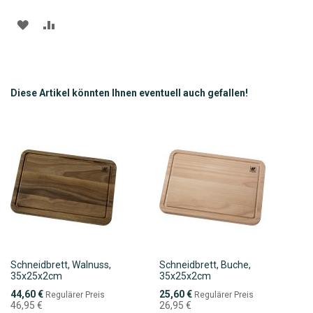
ZUR
ZUR
WUNSCHLISTE
VERGLEICHSLISTE
HINZUFÜGEN
HINZUFÜGEN
Diese Artikel könnten Ihnen eventuell auch gefallen!
Schneidbrett, Walnuss,
Schneidbrett, Buche,
35x25x2cm
35x25x2cm
Sonderpreis
Sonderpreis
44,60 €
25,60 €
Regulärer Preis
Regulärer Preis
46,95 €
26,95 €