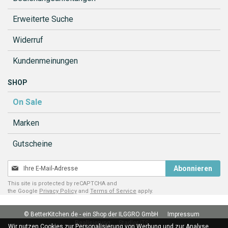
Erweiterte Suche
Widerruf
Kundenmeinungen
SHOP
On Sale
Marken
Gutscheine
Melden
Abonnieren
Sie
This site is protected by reCAPTCHA and
sich
the Google
Privacy Policy
and
Terms of Service
apply.
für
unseren
© BetterKitchen.de - ein Shop der ILGGRO GmbH
Impressum
Newsletter
Realisierung:
Stadler ITS
an:
Wir nutzen Cookies zur Personalisierung von Werbung und zur Analyse.