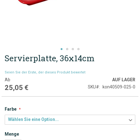
Servierplatte, 36x14cm
Zum
Anfang
der
Seien Sie der Erste, der dieses Produkt bewertet
Bildgalerie
Ab
AUF LAGER
springen
25,05 €
SKU
kon40509-025-0
Farbe
Menge