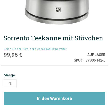
Sorrento Teekanne mit Stövchen
Zum
Anfang
der
Seien Sie der Erste, der dieses Produkt bewertet
Bildgalerie
99,95 €
AUF LAGER
springen
SKU
39500-142-0
Menge
In den Warenkorb