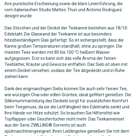
ihre puristische Erscheinung sowie die klare Linienführung, die
vom italienischen Studio Matteo Thun und Antonio Rodriguez
designt wurde.
Das Stövchen und der Deckel der Teekanne bestehen aus 18/10-
Edelstahl. Die Glaswand der Teekanne ist aus besonders
hitzebeständigem Glas gefertigt. So ist sichergestellt, dass die
Kanne großen Temperaturen standhält, ohne zu springen. Die
meisten Tees werden mit 80 bis 100 °C heißem Wasser
aufgegossen. Erst so kann sich das volle Aroma der feinen
Teeblätter, Kräuter und Gewürze entfalten. Das Sieb ist oben mit
einem Deckel versehen, sodass der Tee abgedeckt und in Ruhe
ziehen kann.
Dank des engmaschigen Siebs können Sie auch sehr feinen Tee,
wie würzigen Chai oder edlen Grüntee, ideal gefiltert genießen. Die
Silikonummantelung des Deckels sorgt für zusätzlichen Komfort
beim Teegenuss, da sie die Leitfähigkeit des Edelstahls senkt und
Ihre Hände vor Hitze schützt. So brauchen Sie Hilfsmittel wie
Topflappen oder Geschirrtücher nicht mehr. Das Teekannenset
aus der Serie ZWILLING® Sorrento ist auch
spülmaschinengeeignet. Ihren Lieblingstee genießen Sie mit dem