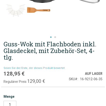
Guss-Wok mit Flachboden inkl.
Zum
Anfang
Glasdeckel, mit Zubehör-Set, 4-
der
tlg.
Bildgalerie
springen
Seien Sie der Erste, der dieses Produkt bewertet
128,95 €
Sonderpreis
AUF LAGER
SKU
16-9212-06-35
129,00 €
Regulärer Preis
Menge