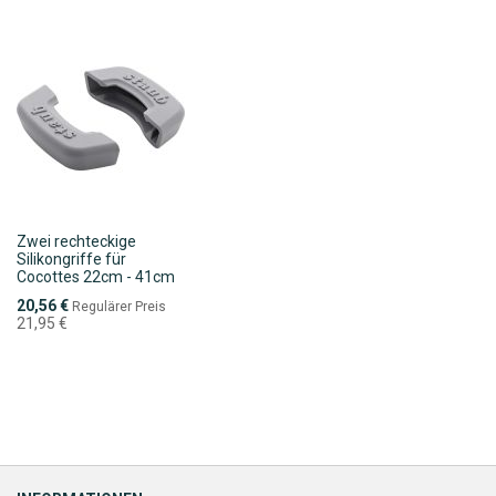
Zwei rechteckige
Silikongriffe für
Cocottes 22cm - 41cm
Sonderpreis
20,56 €
Regulärer Preis
21,95 €