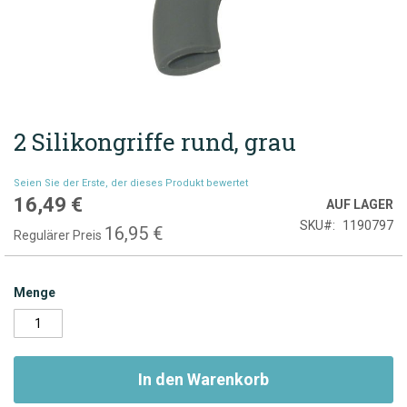
2 Silikongriffe rund, grau
Zum
Anfang
der
Seien Sie der Erste, der dieses Produkt bewertet
Bildgalerie
16,49 €
Sonderpreis
AUF LAGER
springen
SKU
1190797
16,95 €
Regulärer Preis
Menge
In den Warenkorb