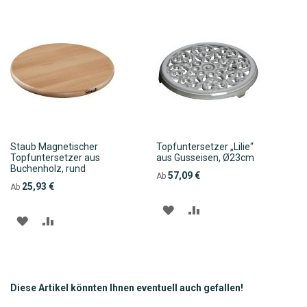
Staub Magnetischer
Topfuntersetzer „Lilie“
Topfuntersetzer aus
aus Gusseisen, Ø23cm
Buchenholz, rund
57,09 €
Ab
25,93 €
Ab
ZUR
ZUR
ZUR
ZUR
WUNSCHLISTE
VERGLEICHSLISTE
WUNSCHLISTE
VERGLEICHSLISTE
HINZUFÜGEN
HINZUFÜGEN
HINZUFÜGEN
HINZUFÜGEN
Diese Artikel könnten Ihnen eventuell auch gefallen!