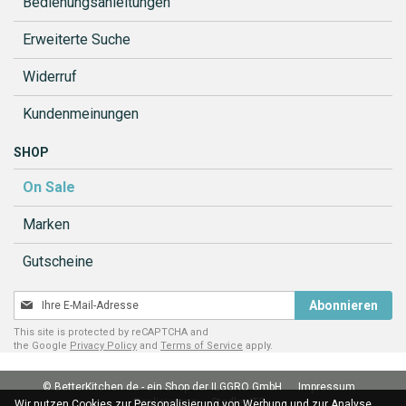
Bedienungsanleitungen
Erweiterte Suche
Widerruf
Kundenmeinungen
SHOP
On Sale
Marken
Gutscheine
Melden
Abonnieren
Sie
This site is protected by reCAPTCHA and
sich
the Google
Privacy Policy
and
Terms of Service
apply.
für
unseren
© BetterKitchen.de - ein Shop der ILGGRO GmbH
Impressum
Newsletter
Realisierung:
Stadler ITS
Wir nutzen Cookies zur Personalisierung von Werbung und zur Analyse.