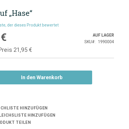
uf „Hase“
rste, der dieses Produkt bewertet
 €
is
AUF LAGER
SKU
1990004
Preis
21,95 €
In den Warenkorb
CHLISTE HINZUFÜGEN
LEICHSLISTE HINZUFÜGEN
RODUKT TEILEN