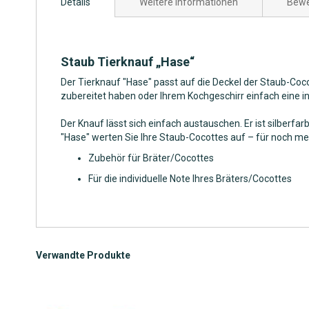
Details
Weitere Informationen
Bewe
der
Bildgalerie
springen
Staub Tierknauf „Hase“
Der Tierknauf "Hase" passt auf die Deckel der Staub-C
zubereitet haben oder Ihrem Kochgeschirr einfach eine ind
Der Knauf lässt sich einfach austauschen. Er ist silberf
"Hase" werten Sie Ihre Staub-Cocottes auf – für noch m
Zubehör für Bräter/Cocottes
Für die individuelle Note Ihres Bräters/Cocottes
Verwandte Produkte