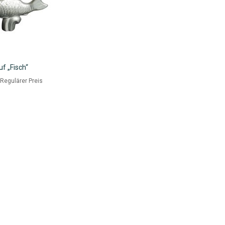
f „Fisch“
eis
Regulärer Preis