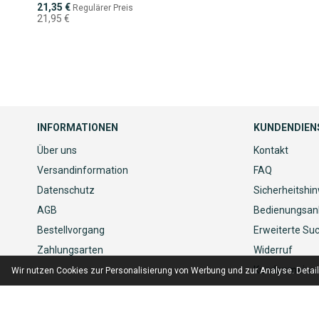
Sonderpreis
21,35 €
Regulärer Preis
21,95 €
INFORMATIONEN
KUNDENDIEN
Über uns
Kontakt
Versandinformation
FAQ
Datenschutz
Sicherheitshi
AGB
Bedienungsan
Bestellvorgang
Erweiterte Su
Zahlungsarten
Widerruf
Kundenmeinu
Wir nutzen Cookies zur Personalisierung von Werbung und zur Analyse. Detai