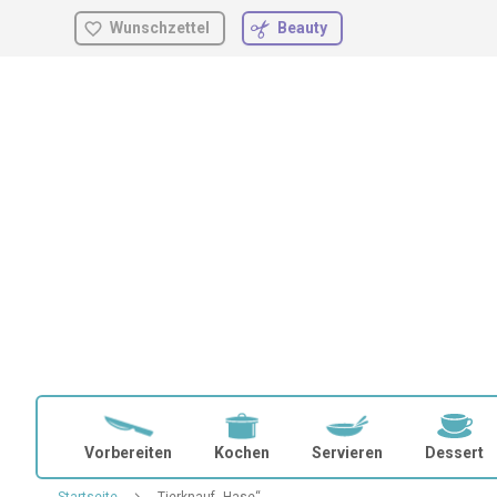
Wunschzettel
Beauty
Zum
Inhalt
springen
Vorbereiten
Kochen
Servieren
Dessert
Startseite
Tierknauf „Hase“