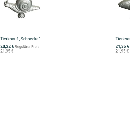
Tierknauf „Schnecke“
Tierknau
Sonderpreis
Sonderpr
20,22 €
21,35 €
Regulärer Preis
21,95 €
21,95 €