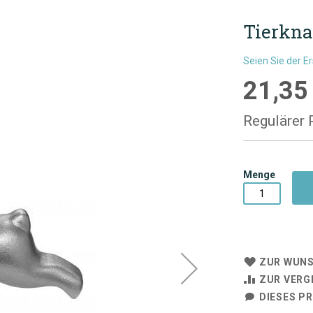
Tierkna
Seien Sie der E
21,35
Sonderpre
Regulärer 
Menge
ZUR WUNS
ZUR VERG
DIESES P