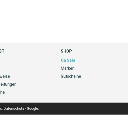
ST
SHOP
On Sale
Marken
nweise
Gutscheine
leitungen
che
ngen
ls:
Datenschutz
·
Google
.