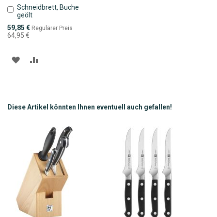
Schneidbrett, Buche
In
geölt
den
Warenkorb
Sonderpreis
59,85 €
Regulärer Preis
64,95 €
ZUR
ZUR
WUNSCHLISTE
VERGLEICHSLISTE
HINZUFÜGEN
HINZUFÜGEN
Diese Artikel könnten Ihnen eventuell auch gefallen!