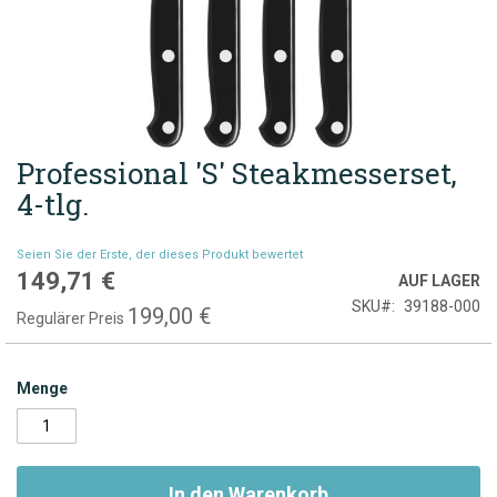
Professional 'S' Steakmesserset,
Zum
Anfang
4-tlg.
der
Bildgalerie
Seien Sie der Erste, der dieses Produkt bewertet
springen
149,71 €
Sonderpreis
AUF LAGER
SKU
39188-000
199,00 €
Regulärer Preis
Menge
In den Warenkorb