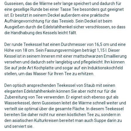
Gusseisen, das die Wärme sehr lange speichert und dadurch für
eine gesellige Runde bei einer Tasse Tee besonders gut geeignet
ist. Er besitzt in seinem Deckel außerdem eine praktische
Aufhängevorrichtung für das Teesieb. Sein Deckel ist beim
Ausgießen durch die Edelstahlhenkel sicher verschlossen, so dass
die Handhabung des Kessels leicht fällt.
Der runde Teekessel hat einen Durchmesser von 16,5 cm und eine
Höhe von 18 cm. Sein Fassungsvermögen beträgt 1,15 l. Dieser
Kessel ist in seinem Inneren mit einer mattschwarzen Emaillierung
versehen und dadurch sehr langlebig und pflegeleicht. Ihn können
Sie auf jede Art Kochplatte und sogar auf ein Induktionskochfeld
stellen, um das Wasser für Ihren Tee zu erhitzen.
Den optisch ansprechenden Teekessel von Staub mit seinen
eleganten Edelstahlhenkeln können Sie aber nicht nur für die
Zubereitung von Tee verwenden. Er eignet sich ebenso gut als
Wasserkessel, denn Gusseisen leitet die Wärme schnell weiter und
verteilt sie optimal über die gesamte Fläche. In diesem Teekessel
bereiten Sie daher nicht nur einen köstlichen Tee zu, sondern in
den asiatischen Kulturkreisen bereitet man auch Suppe darin zu
und serviert sie.