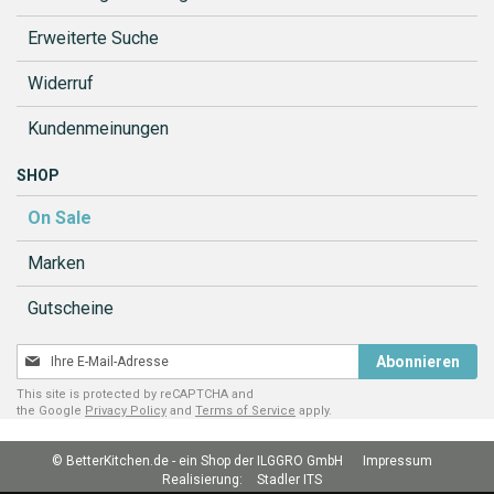
Erweiterte Suche
Widerruf
Kundenmeinungen
SHOP
On Sale
Marken
Gutscheine
Melden
Abonnieren
Sie
This site is protected by reCAPTCHA and
sich
the Google
Privacy Policy
and
Terms of Service
apply.
für
unseren
© BetterKitchen.de - ein Shop der ILGGRO GmbH
Impressum
Newsletter
Realisierung:
Stadler ITS
an: