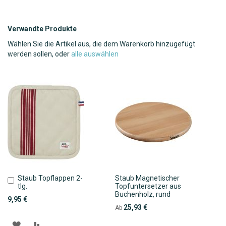
Verwandte Produkte
Wählen Sie die Artikel aus, die dem Warenkorb hinzugefügt
werden sollen, oder
alle auswählen
Staub Topflappen 2-
Staub Magnetischer
In
tlg.
Topfuntersetzer aus
den
Buchenholz, rund
Warenkorb
9,95 €
25,93 €
Ab
ZUR
ZUR