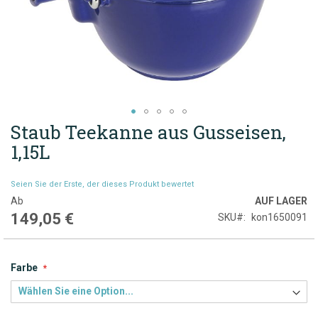
Staub Teekanne aus Gusseisen,
Zum
Anfang
1,15L
der
Bildgalerie
Seien Sie der Erste, der dieses Produkt bewertet
springen
Ab
AUF LAGER
149,05 €
SKU
kon1650091
Farbe