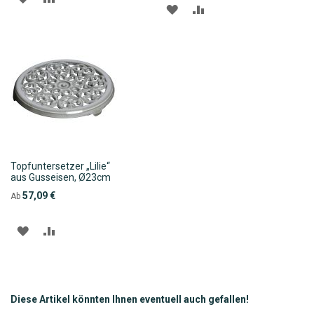
ZUR
ZUR
WUNSCHLISTE
VERGLEICHSLISTE
WUNSCHLISTE
VERGLEICHSLISTE
HINZUFÜGEN
HINZUFÜGEN
HINZUFÜGEN
HINZUFÜGEN
Topfuntersetzer „Lilie“
aus Gusseisen, Ø23cm
57,09 €
Ab
ZUR
ZUR
WUNSCHLISTE
VERGLEICHSLISTE
HINZUFÜGEN
HINZUFÜGEN
Diese Artikel könnten Ihnen eventuell auch gefallen!