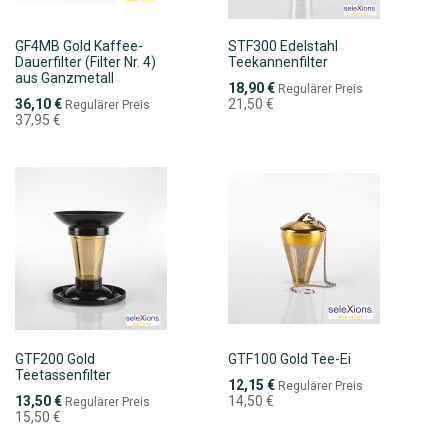
GF4MB Gold Kaffee-
STF300 Edelstahl
Dauerfilter (Filter Nr. 4)
Teekannenfilter
aus Ganzmetall
Sonderpreis
18,90 €
Regulärer Preis
Sonderpreis
36,10 €
21,50 €
Regulärer Preis
37,95 €
GTF200 Gold
GTF100 Gold Tee-Ei
Teetassenfilter
Sonderpreis
12,15 €
Regulärer Preis
Sonderpreis
13,50 €
14,50 €
Regulärer Preis
15,50 €