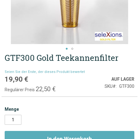
GTF300 Gold Teekannenfilter
Zum
Anfang
der
Seien Sie der Erste, der dieses Produkt bewertet
Bildgalerie
19,90 €
Sonderpreis
AUF LAGER
springen
SKU
GTF300
22,50 €
Regulärer Preis
Menge
In den Warenkorb