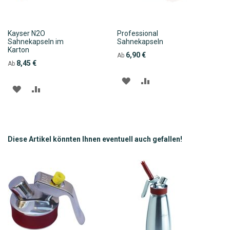
Kayser N2O
Professional
Sahnekapseln im
Sahnekapseln
Karton
6,90 €
Ab
8,45 €
Ab
ZUR
ZUR
ZUR
ZUR
WUNSCHLISTE
VERGLEICHSLISTE
WUNSCHLISTE
VERGLEICHSLISTE
HINZUFÜGEN
HINZUFÜGEN
HINZUFÜGEN
HINZUFÜGEN
Diese Artikel könnten Ihnen eventuell auch gefallen!