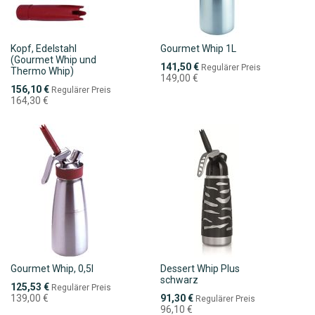
Kopf, Edelstahl
Gourmet Whip 1L
(Gourmet Whip und
Sonderpreis
141,50 €
Regulärer Preis
Thermo Whip)
149,00 €
Sonderpreis
156,10 €
Regulärer Preis
164,30 €
Gourmet Whip, 0,5l
Dessert Whip Plus
schwarz
Sonderpreis
125,53 €
Regulärer Preis
Sonderpreis
139,00 €
91,30 €
Regulärer Preis
96,10 €