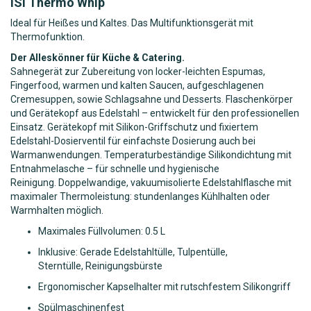
ISI Thermo Whip
Ideal für Heißes und Kaltes. Das Multifunktionsgerät mit
Thermofunktion.
Der Alleskönner für Küche & Catering.
Sahnegerät zur Zubereitung von locker-leichten Espumas,
Fingerfood, warmen und kalten Saucen, aufgeschlagenen
Cremesuppen, sowie Schlagsahne und Desserts. Flaschenkörper
und Gerätekopf aus Edelstahl – entwickelt für den professionellen
Einsatz. Gerätekopf mit Silikon-Griffschutz und fixiertem
Edelstahl-Dosierventil für einfachste Dosierung auch bei
Warmanwendungen. Temperaturbeständige Silikondichtung mit
Entnahmelasche – für schnelle und hygienische
Reinigung. Doppelwandige, vakuumisolierte Edelstahlflasche mit
maximaler Thermoleistung: stundenlanges Kühlhalten oder
Warmhalten möglich.
Maximales Füllvolumen: 0.5 L
Inklusive: Gerade Edelstahltülle, Tulpentülle,
Sterntülle, Reinigungsbürste
Ergonomischer Kapselhalter mit rutschfestem Silikongriff
Spülmaschinenfest