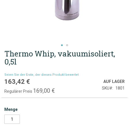
Thermo Whip, vakuumisoliert,
Zum
Anfang
0,5l
der
Bildgalerie
Seien Sie der Erste, der dieses Produkt bewertet
springen
163,42 €
Sonderpreis
AUF LAGER
SKU
1801
169,00 €
Regulärer Preis
Menge