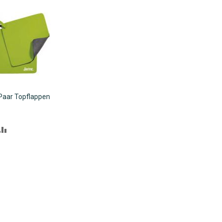
NZUFÜGEN
HINZUFÜGEN
 Paar Topflappen
R
ZUR
NSCHLISTE
VERGLEICHSLISTE
NZUFÜGEN
HINZUFÜGEN