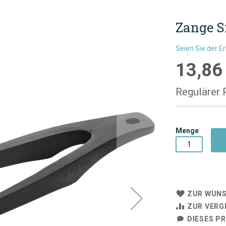
Zange S
Seien Sie der E
13,86
Sonderpre
Regulärer 
Menge
ZUR WUNS
ZUR VERG
DIESES P