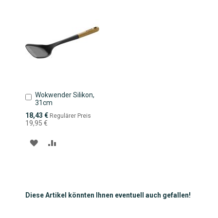
HINZUFÜGEN
HINZUFÜGEN
Wokwender Silikon,
In
31cm
den
Warenkorb
Sonderpreis
18,43 €
Regulärer Preis
19,95 €
ZUR
ZUR
WUNSCHLISTE
VERGLEICHSLISTE
HINZUFÜGEN
HINZUFÜGEN
Diese Artikel könnten Ihnen eventuell auch gefallen!