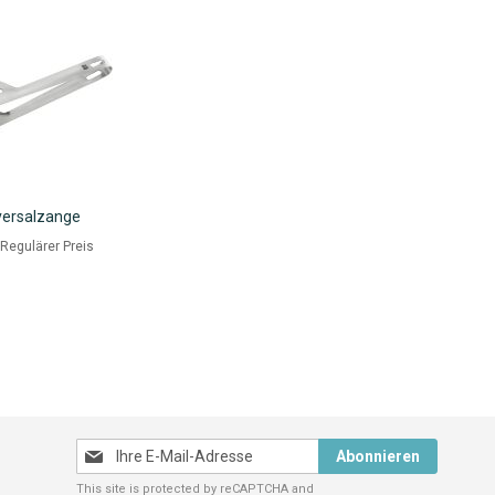
versalzange
eis
Regulärer Preis
Melden
Abonnieren
Sie
This site is protected by reCAPTCHA and
sich