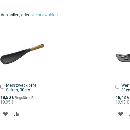
rden sollen, oder
alle auswählen
Mehrzwecklöffel
Wend
In
In
Silikon, 30cm
31c
den
den
Warenkorb
Ware
Sonderpreis
Sonderpr
18,50 €
18,43 €
Regulärer Preis
19,95 €
19,95 €
ZUR
ZUR
ZU
WUNSCHLISTE
VERGLEICHSLISTE
WU