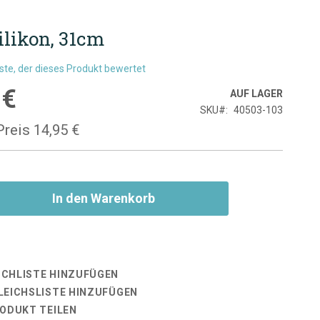
ilikon, 31cm
rste, der dieses Produkt bewertet
 €
is
AUF LAGER
SKU
40503-103
Preis
14,95 €
In den Warenkorb
CHLISTE HINZUFÜGEN
LEICHSLISTE HINZUFÜGEN
RODUKT TEILEN