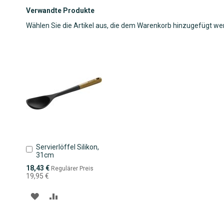
Verwandte Produkte
Wählen Sie die Artikel aus, die dem Warenkorb hinzugefügt we
Servierlöffel Silikon,
In
31cm
den
Warenkorb
Sonderpreis
18,43 €
Regulärer Preis
19,95 €
ZUR
ZUR
WUNSCHLISTE
VERGLEICHSLISTE