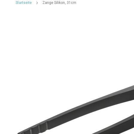
Startseite
Zange Silikon, 31cm
Zum
Ende
der
Bildgalerie
springen