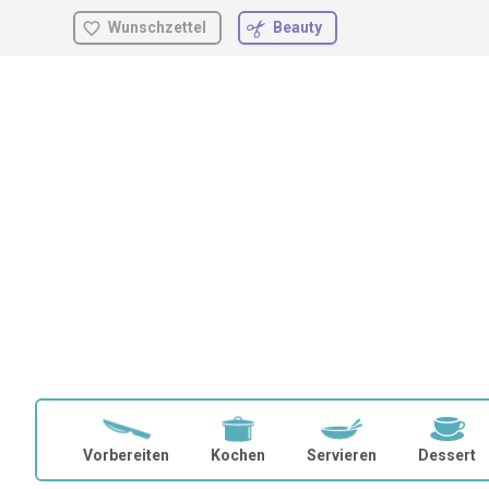
Wunschzettel
Beauty
Zum
Inhalt
springen
Vorbereiten
Kochen
Servieren
Dessert