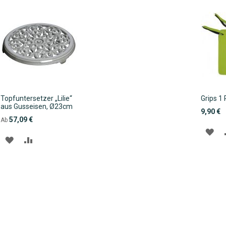
HINZUFÜGEN
HINZUFÜGEN
HI
Topfuntersetzer „Lilie“
Grips 1
aus Gusseisen, Ø23cm
9,90 €
57,09 €
Ab
ZU
ZUR
ZUR
WU
WUNSCHLISTE
VERGLEICHSLISTE
HI
HINZUFÜGEN
HINZUFÜGEN