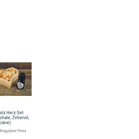
olz Herz Set
hale, Zirbenöl,
päne)
eis
Regulärer Preis