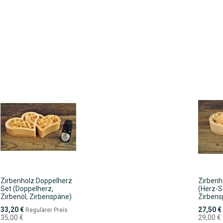
Zirbenholz Doppelherz
Zirbenh
Set (Doppelherz,
(Herz-Sc
Zirbenöl, Zirbenspäne)
Zirbens
Sonderpreis
Sonderpr
33,20 €
27,50 €
Regulärer Preis
35,00 €
29,00 €