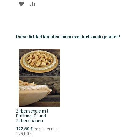
ZUR
ZUR
WUNSCHLISTE
VERGLEICHSLISTE
HINZUFÜGEN
HINZUFÜGEN
Diese Artikel könnten Ihnen eventuell auch gefallen!
Zirbenschale mit
Duftring, Öl und
Zirbenspänen
Sonderpreis
122,50 €
Regulärer Preis
129,00 €