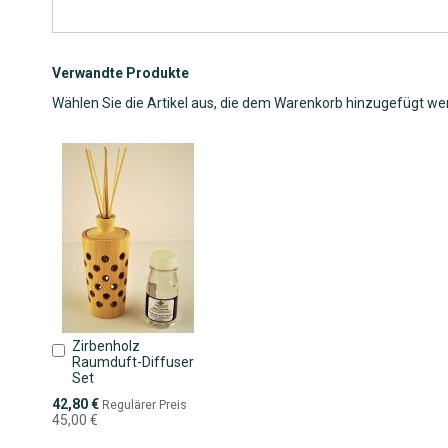
Verwandte Produkte
Wählen Sie die Artikel aus, die dem Warenkorb hinzugefügt we
Zirbenholz
In
Raumduft-Diffuser
den
Set
Warenkorb
Sonderpreis
42,80 €
Regulärer Preis
45,00 €