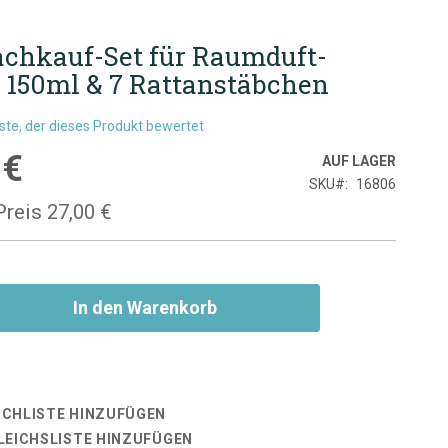
achkauf-Set für Raumduft-
r 150ml & 7 Rattanstäbchen
rste, der dieses Produkt bewertet
 €
is
AUF LAGER
SKU
16806
Preis
27,00 €
In den Warenkorb
CHLISTE HINZUFÜGEN
LEICHSLISTE HINZUFÜGEN