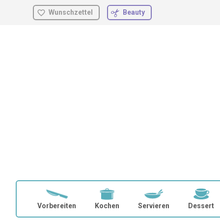
Wunschzettel
Beauty
Zum
Inhalt
springen
Vorbereiten
Kochen
Servieren
Dessert