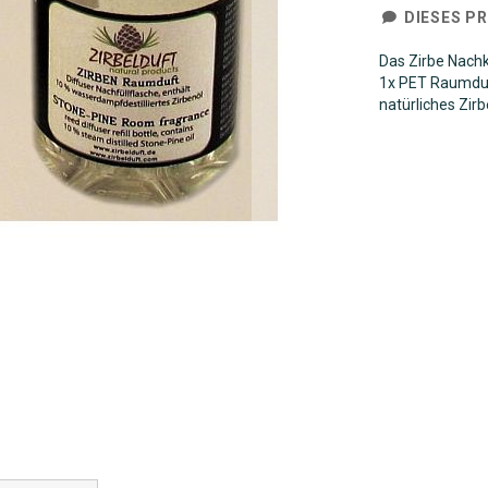
DIESES P
Das Zirbe Nachk
1x PET Raumduf
natürliches Zir