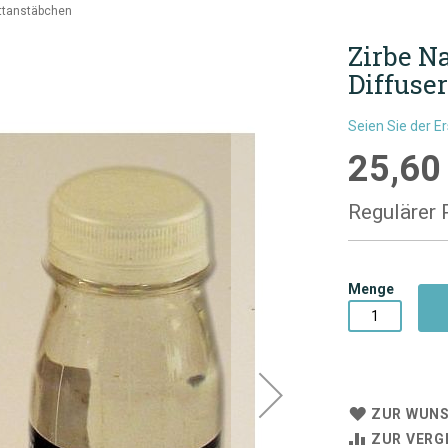
attanstäbchen
Zirbe N
Diffuse
Seien Sie der E
25,60
Sonderpre
Regulärer 
Menge
ZUR WUNS
ZUR VERG