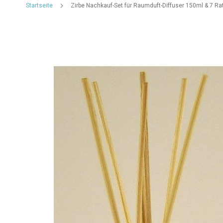
Startseite
Zirbe Nachkauf-Set für Raumduft-Diffuser 150ml & 7 R
Zum
Ende
der
Bildgalerie
springen