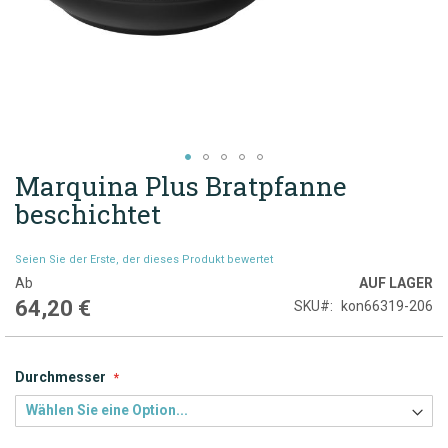
Marquina Plus Bratpfanne
Zum
Anfang
beschichtet
der
Bildgalerie
Seien Sie der Erste, der dieses Produkt bewertet
springen
Ab
AUF LAGER
64,20 €
SKU
kon66319-206
Durchmesser