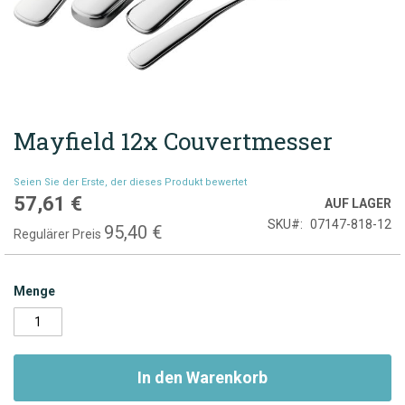
Mayfield 12x Couvertmesser
Zum
Anfang
der
Seien Sie der Erste, der dieses Produkt bewertet
Bildgalerie
57,61 €
Sonderpreis
AUF LAGER
springen
SKU
07147-818-12
95,40 €
Regulärer Preis
Menge
In den Warenkorb