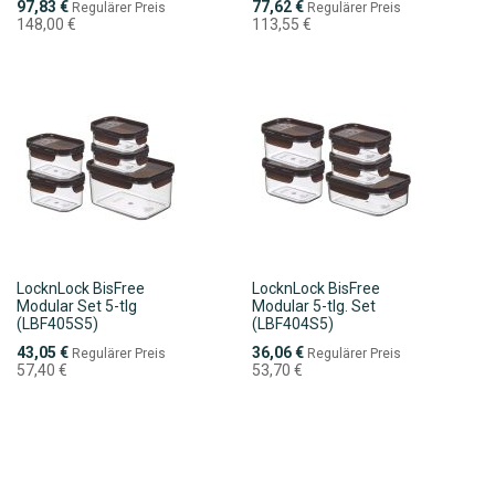
Sonderpreis
Sonderpreis
97,83 €
77,62 €
Regulärer Preis
Regulärer Preis
148,00 €
113,55 €
LocknLock BisFree
LocknLock BisFree
Modular Set 5-tlg
Modular 5-tlg. Set
(LBF405S5)
(LBF404S5)
Sonderpreis
Sonderpreis
43,05 €
36,06 €
Regulärer Preis
Regulärer Preis
57,40 €
53,70 €