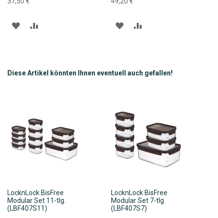
37,50 €
49,20 €
ZUR
ZUR
ZUR
ZUR
WUNSCHLISTE
VERGLEICHSLISTE
WUNSCHLISTE
VERGLEICHSLISTE
HINZUFÜGEN
HINZUFÜGEN
HINZUFÜGEN
HINZUFÜGEN
Diese Artikel könnten Ihnen eventuell auch gefallen!
LocknLock BisFree
LocknLock BisFree
Modular Set 11-tlg.
Modular Set 7-tlg
(LBF407S11)
(LBF407S7)