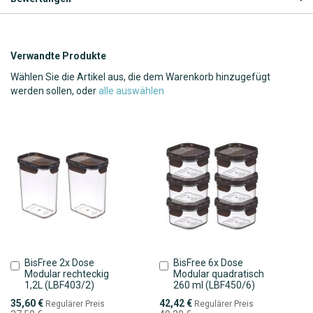
Verwandte Produkte
Wählen Sie die Artikel aus, die dem Warenkorb hinzugefügt
werden sollen, oder
alle auswählen
BisFree 2x Dose
BisFree 6x Dose
In
In
Modular rechteckig
Modular quadratisch
den
den
1,2L (LBF403/2)
260 ml (LBF450/6)
Warenkorb
Warenkorb
Sonderpreis
Sonderpreis
35,60 €
42,42 €
Regulärer Preis
Regulärer Preis