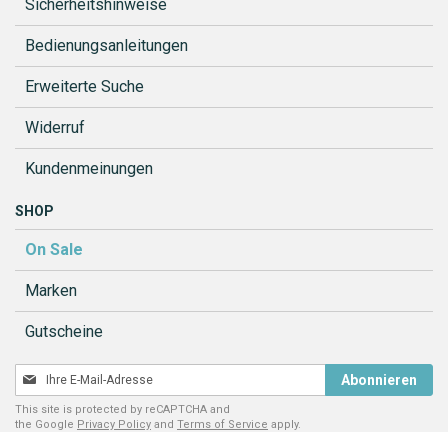
Sicherheitshinweise
Bedienungsanleitungen
Erweiterte Suche
Widerruf
Kundenmeinungen
SHOP
On Sale
Marken
Gutscheine
Melden
Abonnieren
Sie
This site is protected by reCAPTCHA and
sich
the Google
Privacy Policy
and
Terms of Service
apply.
für