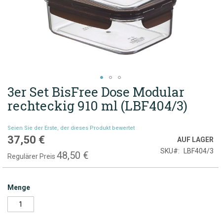
3er Set BisFree Dose Modular
Zum
Anfang
rechteckig 910 ml (LBF404/3)
der
Bildgalerie
Seien Sie der Erste, der dieses Produkt bewertet
springen
37,50 €
Sonderpreis
AUF LAGER
SKU
LBF404/3
48,50 €
Regulärer Preis
Menge