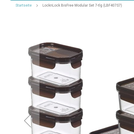
Startseite
LocknLock BisFree Modular Set 7-tlg (LBF407S7)
Zum
Ende
der
Bildgalerie
springen