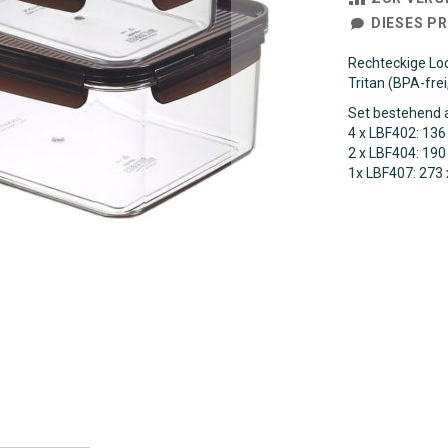
DIESES P
Rechteckige Loc
Tritan (BPA-frei
Set bestehend 
4 x LBF402: 136
2 x LBF404: 190
1x LBF407: 273 