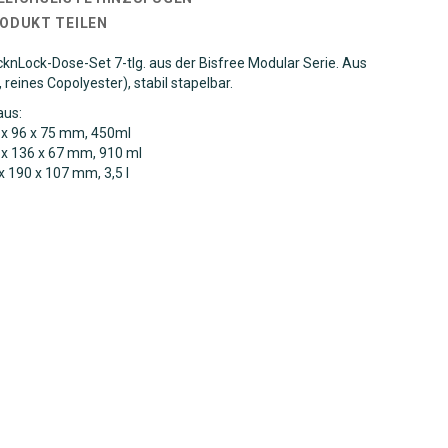
RODUKT TEILEN
knLock-Dose-Set 7-tlg. aus der Bisfree Modular Serie. Aus
, reines Copolyester), stabil stapelbar.
aus:
 x 96 x 75 mm, 450ml
 x 136 x 67 mm, 910 ml
x 190 x 107 mm, 3,5 l