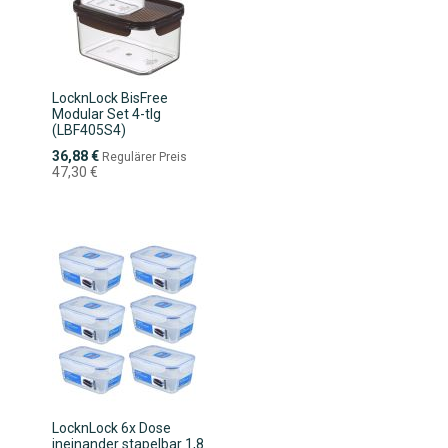
LocknLock BisFree
Modular Set 4-tlg
(LBF405S4)
Sonderpreis
36,88 €
Regulärer Preis
47,30 €
LocknLock 6x Dose
ineinander stapelbar 1,8