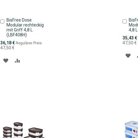
BisFree Dose
BisF
In
In
Modular rechteckig
Modu
den
den
mit Griff 4,8 L
4,8 
Warenkorb
Ware
(LBF408H)
Sonderpr
35,43 €
Sonderpreis
36,18 €
47,50 €
Regulärer Preis
47,50 €
ZU
ZUR
ZUR
WU
WUNSCHLISTE
VERGLEICHSLISTE
HI
HINZUFÜGEN
HINZUFÜGEN