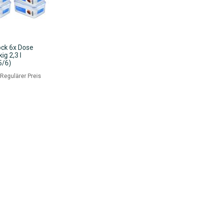
ck 6x Dose
ig 2,3 l
5/6)
eis
Regulärer Preis