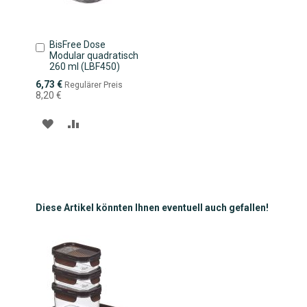
BisFree Dose
In
Modular quadratisch
den
260 ml (LBF450)
Warenkorb
Sonderpreis
6,73 €
Regulärer Preis
8,20 €
ZUR
ZUR
WUNSCHLISTE
VERGLEICHSLISTE
HINZUFÜGEN
HINZUFÜGEN
Diese Artikel könnten Ihnen eventuell auch gefallen!