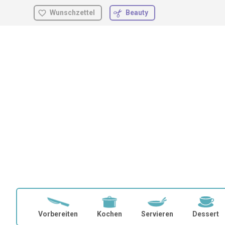
Wunschzettel
Beauty
Zum
Inhalt
springen
Vorbereiten
Kochen
Servieren
Dessert