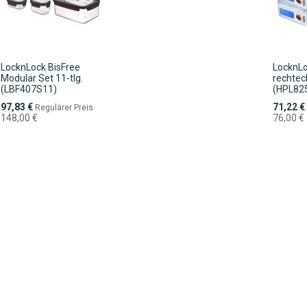
LocknLock BisFree
LocknLo
Modular Set 11-tlg.
rechteck
(LBF407S11)
(HPL82
Sonderpreis
Sonderpr
97,83 €
71,22 €
Regulärer Preis
148,00 €
76,00 €