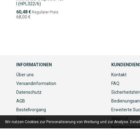
l (HPL322/6)
Sonderpreis
60,48 €
Regulärer Preis
68,00 €
INFORMATIONEN
KUNDENDIEN
Über uns
Kontakt
Versandinformation
FAQ
Datenschutz
Sicherheitshi
AGB
Bedienungsan
Bestellvorgang
Erweiterte Su
Zahlungsarten
Widerruf
Wir nutzen Cookies zur Personalisierung von Werbung und zur Analyse. Detai
Kundenmeinu