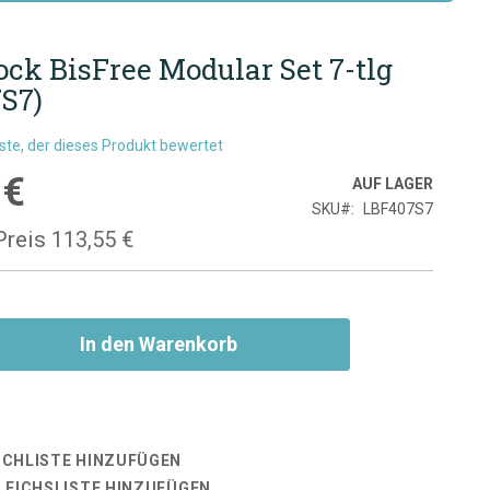
ck BisFree Modular Set 7-tlg
S7)
rste, der dieses Produkt bewertet
 €
is
AUF LAGER
SKU
LBF407S7
Preis
113,55 €
In den Warenkorb
CHLISTE HINZUFÜGEN
LEICHSLISTE HINZUFÜGEN