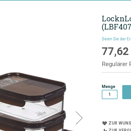
LocknLo
(LBF407
Seien Sie der E
77,62
Sonderpre
Regulärer 
Menge
ZUR WUNS
ZUR VERG