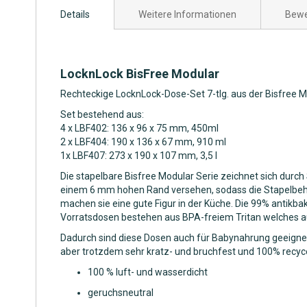
Anfang
Details
Weitere Informationen
Bewe
der
Bildgalerie
springen
LocknLock BisFree Modular
Rechteckige LocknLock-Dose-Set 7-tlg. aus der Bisfree Mod
Set bestehend aus:
4 x LBF402: 136 x 96 x 75 mm, 450ml
2 x LBF404: 190 x 136 x 67 mm, 910 ml
1x LBF407: 273 x 190 x 107 mm, 3,5 l
Die stapelbare Bisfree Modular Serie zeichnet sich durch
einem 6 mm hohen Rand versehen, sodass die Stapelbehä
machen sie eine gute Figur in der Küche. Die 99% antikba
Vorratsdosen bestehen aus BPA-freiem Tritan welches au
Dadurch sind diese Dosen auch für Babynahrung geeignet. B
aber trotzdem sehr kratz- und bruchfest und 100% recyce
100 % luft- und wasserdicht
geruchsneutral