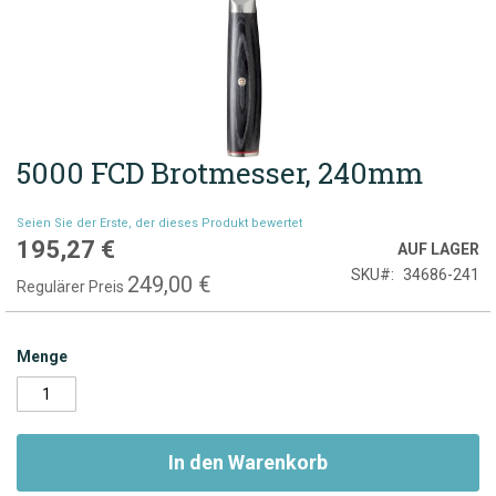
5000 FCD Brotmesser, 240mm
Zum
Anfang
der
Seien Sie der Erste, der dieses Produkt bewertet
Bildgalerie
195,27 €
Sonderpreis
AUF LAGER
springen
SKU
34686-241
249,00 €
Regulärer Preis
Menge
In den Warenkorb