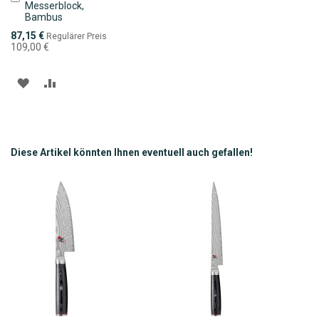
Messerblock,
den
Bambus
Warenkorb
Sonderpreis
87,15 €
Regulärer Preis
109,00 €
ZUR
ZUR
WUNSCHLISTE
VERGLEICHSLISTE
HINZUFÜGEN
HINZUFÜGEN
Diese Artikel könnten Ihnen eventuell auch gefallen!