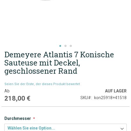
Demeyere Atlantis 7 Konische
Zum
Anfang
Sauteuse mit Deckel,
der
geschlossener Rand
Bildgalerie
springen
Seien Sie der Erste, der dieses Produkt bewertet
Ab
AUF LAGER
218,00 €
SKU
kon25918+41518
Durchmesser