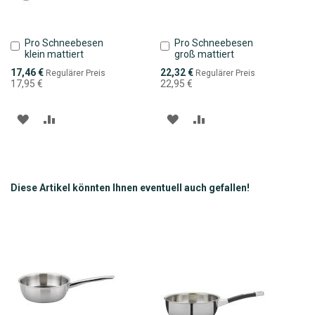
Pro Schneebesen
Pro Schneebesen
In
In
klein mattiert
groß mattiert
den
den
Warenkorb
Warenkorb
Sonderpreis
Sonderpreis
17,46 €
22,32 €
Regulärer Preis
Regulärer Preis
17,95 €
22,95 €
ZUR
ZUR
ZUR
ZUR
WUNSCHLISTE
VERGLEICHSLISTE
WUNSCHLISTE
VERGLEICHSLISTE
HINZUFÜGEN
HINZUFÜGEN
HINZUFÜGEN
HINZUFÜGEN
Diese Artikel könnten Ihnen eventuell auch gefallen!