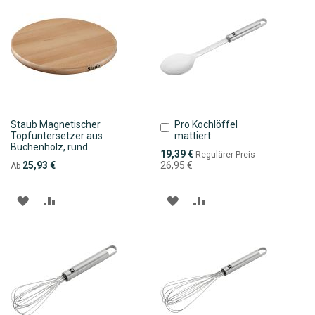
HINZUFÜGEN
HINZUFÜGEN
Staub Magnetischer
Pro Kochlöffel
In
Topfuntersetzer aus
mattiert
den
Buchenholz, rund
Warenkorb
Sonderpreis
19,39 €
Regulärer Preis
25,93 €
26,95 €
Ab
ZUR
ZUR
ZUR
ZUR
WUNSCHLISTE
VERGLEICHSLISTE
WUNSCHLISTE
VERGLEICHSLISTE
HINZUFÜGEN
HINZUFÜGEN
HINZUFÜGEN
HINZUFÜGEN