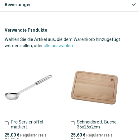
Bewertungen
Verwandte Produkte
Wählen Sie die Artikel aus, die dem Warenkorb hinzugefügt
werden sollen, oder
alle auswählen
Pro Servierlöffel
Schneidbrett, Buche,
In
In
mattiert
35x25x2cm
den
den
Warenkorb
Warenkorb
Sonderpreis
Sonderpreis
25,00 €
25,60 €
Regulärer Preis
Regulärer Preis