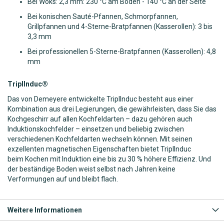
Bei Woks: 2,3 mm: 230 °C am Boden - 140 °C an der Seite
Bei konischen Sauté-Pfannen, Schmorpfannen,
Grillpfannen und 4-Sterne-Bratpfannen (Kasserollen): 3 bis
3,3 mm
Bei professionellen 5-Sterne-Bratpfannen (Kasserollen): 4,8
mm
TriplInduc®
Das von Demeyere entwickelte TriplInduc besteht aus einer
Kombination aus drei Legierungen, die gewährleisten, dass Sie das
Kochgeschirr auf allen Kochfeldarten – dazu gehören auch
Induktionskochfelder – einsetzen und beliebig zwischen
verschiedenen Kochfeldarten wechseln können. Mit seinen
exzellenten magnetischen Eigenschaften bietet TriplInduc
beim Kochen mit Induktion eine bis zu 30 % höhere Effizienz. Und
der beständige Boden weist selbst nach Jahren keine
Verformungen auf und bleibt flach.
Weitere Informationen