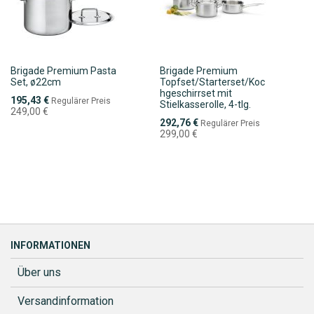
Brigade Premium Pasta
Brigade Premium
Set, ø22cm
Topfset/Starterset/Koc
hgeschirrset mit
Sonderpreis
195,43 €
Regulärer Preis
Stielkasserolle, 4-tlg.
249,00 €
Sonderpreis
292,76 €
Regulärer Preis
299,00 €
INFORMATIONEN
Über uns
Versandinformation