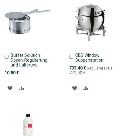
Buffet Solution
CBS Window
In
In
Dosen-Regulierung
Suppenstation
den
den
und Halterung
Warenkorb
Warenkorb
Sonderpreis
733,40 €
Regulärer Preis
10,80 €
772,00 €
ZUR
ZUR
ZUR
ZUR
WUNSCHLISTE
VERGLEICHSLISTE
WUNSCHLISTE
VERGLEICHSLISTE
HINZUFÜGEN
HINZUFÜGEN
HINZUFÜGEN
HINZUFÜGEN