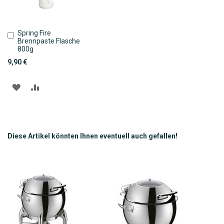
Spring Fire
In
Brennpaste Flasche
den
800g
Warenkorb
9,90 €
ZUR
ZUR
WUNSCHLISTE
VERGLEICHSLISTE
HINZUFÜGEN
HINZUFÜGEN
Diese Artikel könnten Ihnen eventuell auch gefallen!