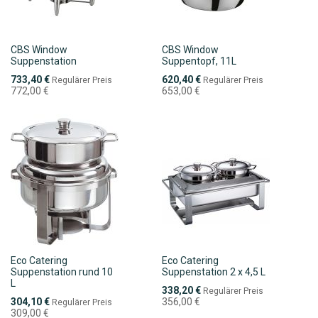
CBS Window
CBS Window
Suppenstation
Suppentopf, 11L
Sonderpreis
Sonderpreis
733,40 €
620,40 €
Regulärer Preis
Regulärer Preis
772,00 €
653,00 €
Eco Catering
Eco Catering
Suppenstation rund 10
Suppenstation 2 x 4,5 L
L
Sonderpreis
338,20 €
Regulärer Preis
Sonderpreis
304,10 €
356,00 €
Regulärer Preis
309,00 €