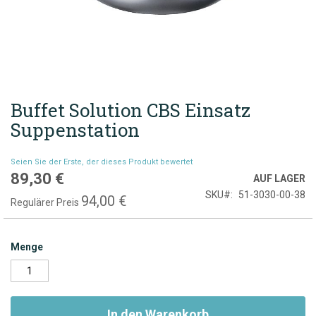
Buffet Solution CBS Einsatz
Zum
Anfang
Suppenstation
der
Bildgalerie
Seien Sie der Erste, der dieses Produkt bewertet
springen
89,30 €
Sonderpreis
AUF LAGER
SKU
51-3030-00-38
94,00 €
Regulärer Preis
Menge
In den Warenkorb