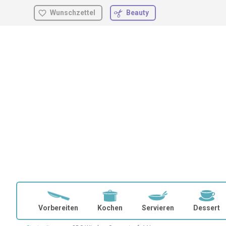
Wunschzettel
Beauty
Zum
Inhalt
springen
Vorbereiten
Kochen
Servieren
Dessert