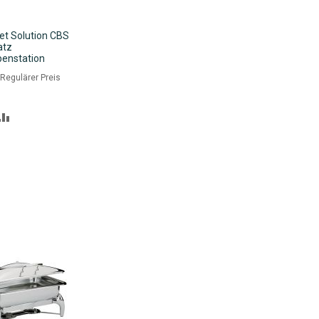
et Solution CBS
atz
enstation
nkorb
eis
Regulärer Preis
R
ZUR
NSCHLISTE
VERGLEICHSLISTE
NZUFÜGEN
HINZUFÜGEN