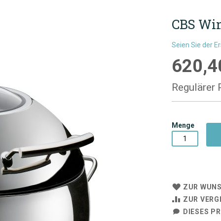
CBS Win
Seien Sie der E
620,4
Sonderpre
Regulärer 
Menge
ZUR WUNS
ZUR VERG
DIESES P