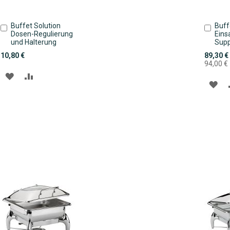
Buffet Solution
Buff
In
In
Dosen-Regulierung
Eins
den
den
und Halterung
Supp
Warenkorb
Ware
Sonderpr
10,80 €
89,30 €
94,00 €
ZUR
ZUR
ZU
WUNSCHLISTE
VERGLEICHSLISTE
WU
HINZUFÜGEN
HINZUFÜGEN
HI