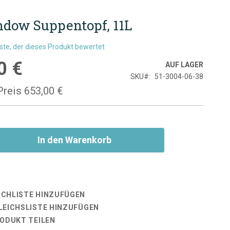
dow Suppentopf, 11L
rste, der dieses Produkt bewertet
0 €
is
AUF LAGER
SKU
51-3004-06-38
Preis
653,00 €
In den Warenkorb
CHLISTE HINZUFÜGEN
LEICHSLISTE HINZUFÜGEN
RODUKT TEILEN