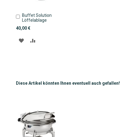
Buffet Solution
In
Löffelablage
den
Warenkorb
40,00 €
ZUR
ZUR
WUNSCHLISTE
VERGLEICHSLISTE
HINZUFÜGEN
HINZUFÜGEN
Diese Artikel könnten Ihnen eventuell auch gefallen!