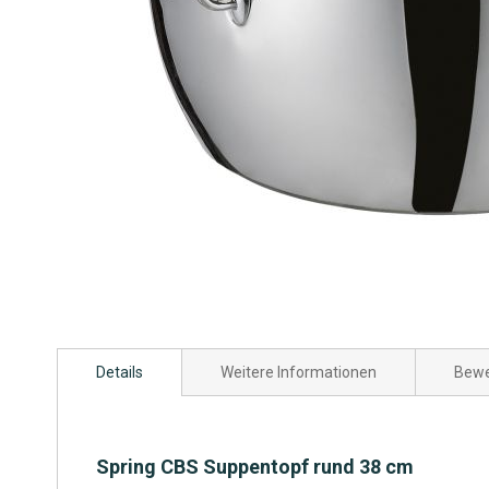
Zum
Anfang
Details
Weitere Informationen
Bewe
der
Bildgalerie
springen
Spring CBS Suppentopf rund 38 cm