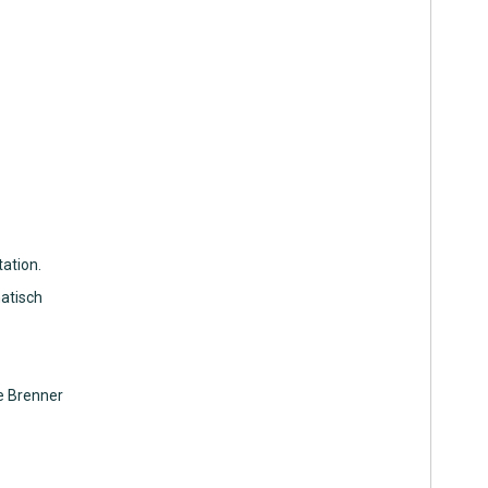
ation.
atisch
e Brenner