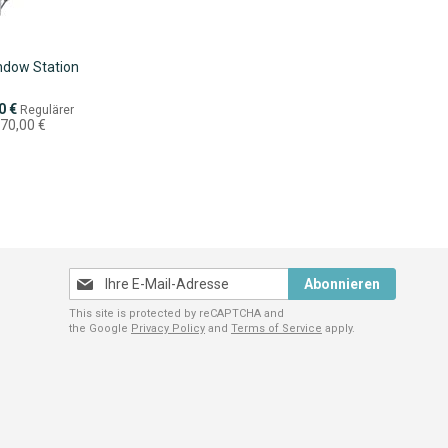
dow Station
eis
0 €
Regulärer
070,00 €
Melden
Abonnieren
Sie
This site is protected by reCAPTCHA and
sich
the Google
Privacy Policy
and
Terms of Service
apply.
für
unseren
Newsletter
an: