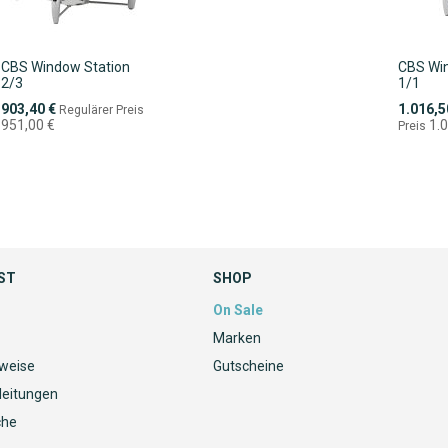
CBS Window Station
CBS Win
2/3
1/1
Sonderpreis
Sonderpr
903,40 €
1.016,5
Regulärer Preis
951,00 €
1.
Preis
ST
SHOP
On Sale
Marken
nweise
Gutscheine
leitungen
che