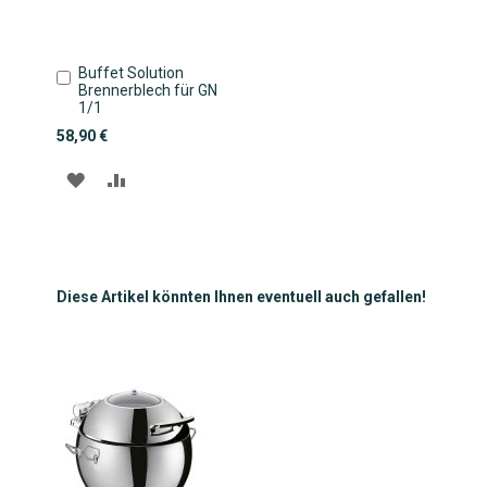
Buffet Solution
In
Brennerblech für GN
den
1/1
Warenkorb
58,90 €
ZUR
ZUR
WUNSCHLISTE
VERGLEICHSLISTE
HINZUFÜGEN
HINZUFÜGEN
Diese Artikel könnten Ihnen eventuell auch gefallen!