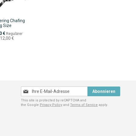
ering Chafing
g Size
eis
0 €
Regulärer
712,00 €
Melden
Abonnieren
Sie
This site is protected by reCAPTCHA and
sich
the Google
Privacy Policy
and
Terms of Service
apply.
für
unseren
Newsletter
an: