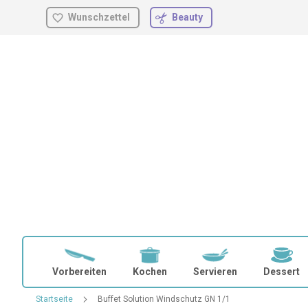
Wunschzettel
Beauty
Zum
Inhalt
springen
Vorbereiten
Kochen
Servieren
Dessert
Startseite
Buffet Solution Windschutz GN 1/1