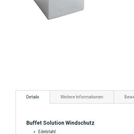
Zum
Anfang
Details
Weitere Informationen
Bewe
der
Bildgalerie
springen
Buffet Solution Windschutz
Edelstahl