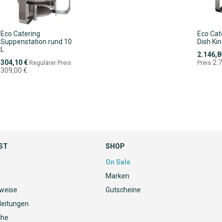
Eco Catering
Eco Cat
Suppenstation rund 10
Dish Kin
L
Sonderpr
2.146,8
Sonderpreis
304,10 €
2.
Regulärer Preis
Preis
309,00 €
ST
SHOP
On Sale
Marken
nweise
Gutscheine
leitungen
che