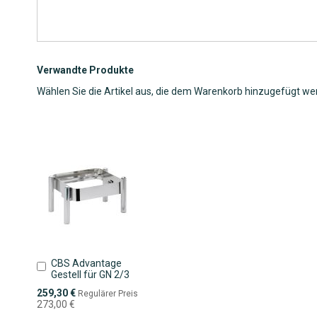
Verwandte Produkte
Wählen Sie die Artikel aus, die dem Warenkorb hinzugefügt we
CBS Advantage
In
Gestell für GN 2/3
den
Warenkorb
Sonderpreis
259,30 €
Regulärer Preis
273,00 €