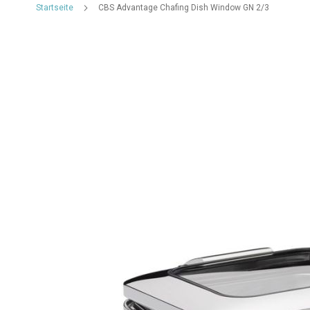
Startseite
CBS Advantage Chafing Dish Window GN 2/3
Zum
Ende
der
Bildgalerie
springen