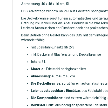
Abmessung: 40 x 48 x 16 cm, 5L
CBS Advantage Window GN 2/3 aus Edelstahl hochglanzpoli
Die Deckelbremse sorgt für ein automatisches und geräu
Öffnung im Deckel über die Abflussmulde in die Wasserw
Leichtes Austauschen der Einsätze dank des praktischen
Beim Betrieb ohne Gestell kann das CBS mit dem integrie
wärmeleitfähig.
mit Edelstahl-Einsatz GN 2/3
inkl. Deckel mit Glasfenster und Deckelbremse
Inhalt:
5 L
Material:
Edelstahl hochglanzpoliert
Abmessung:
40 x 48 x 16 cm
Die Deckelbremse:
sorgt für ein automatisches 
Leicht austauschbare Einsätze:
aus Edelstahl ode
Die Kompensböden:
sind extrem wärmeleitfähig u
Robuster Griff:
aus hochglanzpoliertem Edelstahl.