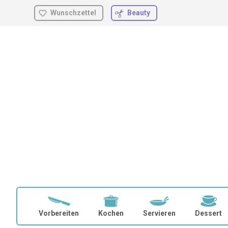
Wunschzettel
Beauty
Zum
Inhalt
springen
Vorbereiten
Kochen
Servieren
Dessert