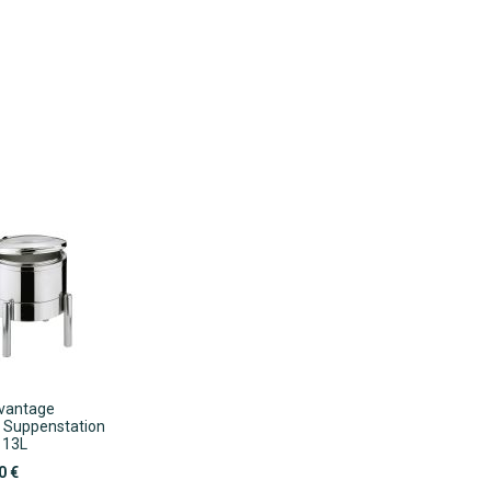
vantage
 Suppenstation
 13L
0 €