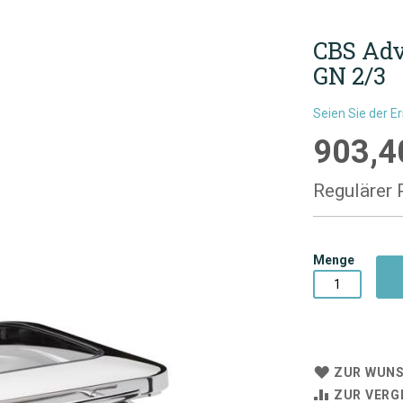
CBS Adv
GN 2/3
Seien Sie der E
903,4
Sonderpre
Regulärer 
Menge
ZUR WUNS
ZUR VERG