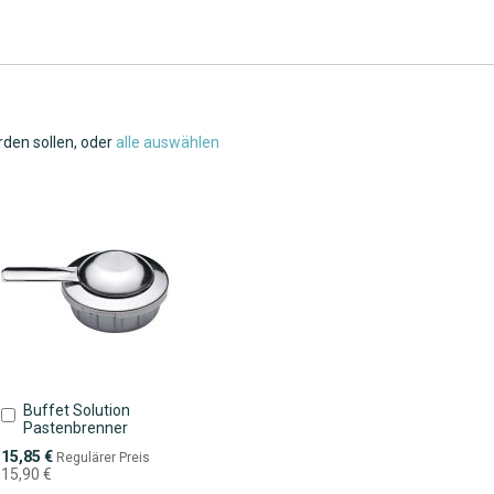
rden sollen, oder
alle auswählen
Buffet Solution
In
Pastenbrenner
den
Warenkorb
Sonderpreis
15,85 €
Regulärer Preis
15,90 €