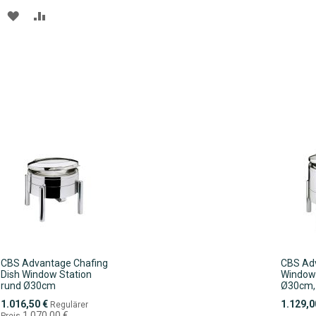
ZUR
ZUR
WUNSCHLISTE
VERGLEICHSLISTE
HINZUFÜGEN
HINZUFÜGEN
CBS Advantage Chafing
CBS Ad
Dish Window Station
Window
rund Ø30cm
Ø30cm,
Sonderpreis
1.016,50 €
1.129,0
Regulärer
1.070,00 €
Preis