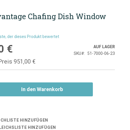
antage Chafing Dish Window
rste, der dieses Produkt bewertet
0 €
is
AUF LAGER
SKU
51-7000-06-23
Preis
951,00 €
In den Warenkorb
CHLISTE HINZUFÜGEN
LEICHSLISTE HINZUFÜGEN