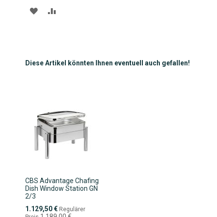
ZUR
ZUR
WUNSCHLISTE
VERGLEICHSLISTE
HINZUFÜGEN
HINZUFÜGEN
Diese Artikel könnten Ihnen eventuell auch gefallen!
CBS Advantage Chafing
Dish Window Station GN
2/3
Sonderpreis
1.129,50 €
Regulärer
1.189,00 €
Preis