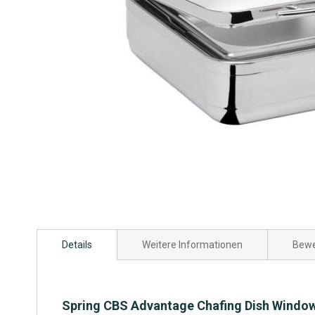
Zum
Anfang
Details
Weitere Informationen
Bewe
der
Bildgalerie
springen
Spring CBS Advantage Chafing Dish Windo