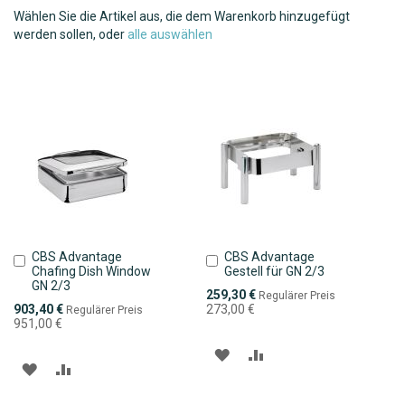
Wählen Sie die Artikel aus, die dem Warenkorb hinzugefügt
werden sollen, oder
alle auswählen
CBS Advantage
CBS Advantage
In
In
Chafing Dish Window
Gestell für GN 2/3
den
den
GN 2/3
Warenkorb
Warenkorb
Sonderpreis
259,30 €
Regulärer Preis
Sonderpreis
903,40 €
273,00 €
Regulärer Preis
951,00 €
ZUR
ZUR
ZUR
ZUR
WUNSCHLISTE
VERGLEICHSLISTE
WUNSCHLISTE
VERGLEICHSLISTE