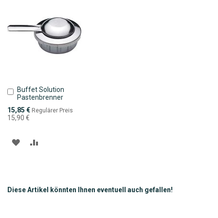
HINZUFÜGEN
HINZUFÜGEN
HINZUFÜGEN
HINZUFÜGEN
Buffet Solution
In
Pastenbrenner
den
Warenkorb
Sonderpreis
15,85 €
Regulärer Preis
15,90 €
ZUR
ZUR
WUNSCHLISTE
VERGLEICHSLISTE
HINZUFÜGEN
HINZUFÜGEN
Diese Artikel könnten Ihnen eventuell auch gefallen!