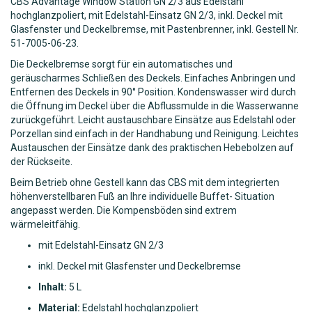
CBS Advantage Window Station GN 2/3 aus Edelstahl
hochglanzpoliert, mit Edelstahl-Einsatz GN 2/3, inkl. Deckel mit
Glasfenster und Deckelbremse, mit Pastenbrenner, inkl. Gestell Nr.
51-7005-06-23.
Die Deckelbremse sorgt für ein automatisches und
geräuscharmes Schließen des Deckels. Einfaches Anbringen und
Entfernen des Deckels in 90° Position. Kondenswasser wird durch
die Öffnung im Deckel über die Abflussmulde in die Wasserwanne
zurückgeführt. Leicht austauschbare Einsätze aus Edelstahl oder
Porzellan sind einfach in der Handhabung und Reinigung. Leichtes
Austauschen der Einsätze dank des praktischen Hebebolzen auf
der Rückseite.
Beim Betrieb ohne Gestell kann das CBS mit dem integrierten
höhenverstellbaren Fuß an Ihre individuelle Buffet- Situation
angepasst werden. Die Kompensböden sind extrem
wärmeleitfähig.
mit Edelstahl-Einsatz GN 2/3
inkl. Deckel mit Glasfenster und Deckelbremse
Inhalt:
5 L
Material:
Edelstahl hochglanzpoliert