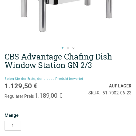
CBS Advantage Chafing Dish
Zum
Anfang
Window Station GN 2/3
der
Bildgalerie
Seien Sie der Erste, der dieses Produkt bewertet
springen
1.129,50 €
Sonderpreis
AUF LAGER
SKU
51-7002-06-23
1.189,00 €
Regulärer Preis
Menge