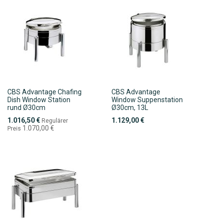
CBS Advantage Chafing
CBS Advantage
Dish Window Station
Window Suppenstation
rund Ø30cm
Ø30cm, 13L
Sonderpreis
1.016,50 €
1.129,00 €
Regulärer
1.070,00 €
Preis