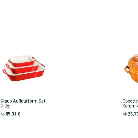
WUNSCHLISTE
VERGLEICHSLISTE
HINZUFÜGEN
HINZUFÜGEN
Staub Auflaufform Set
Cocotte
3-tlg.
Kerami
85,31 €
23,7
Ab
Ab