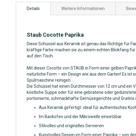
Anfang
Details
Weitere Informationen
Bewe
der
Bildgalerie
springen
Staub Cocotte Paprika
Diese Schüssel aus Keramik ist genau das Richtige für Fa
kräftige Farbe machen sie zu einem echten Blickfang fü
auf den Tisch.
Mit dieser Cocotte von STAUB in Form einer gelben Paprika
natürliche Form – ein Design wie aus dem Garten! Es ist 
Spülmaschine reinigen.
Die Schüssel hat einen Durchmesser von 12 cm und ein Vol
köstliche Suppe oder für eine gebratene oder gedünstete 
portionierte, schmackhafte Gemüsegerichte und Gratin
Aus Keramik gefertigt: ideal für authentisches Ko
Im Backofen und der Mikrowelle einsetzbar
Stilvolles und originelles Servieren
Kunstvolles Design im Form einer Paprika – von der 