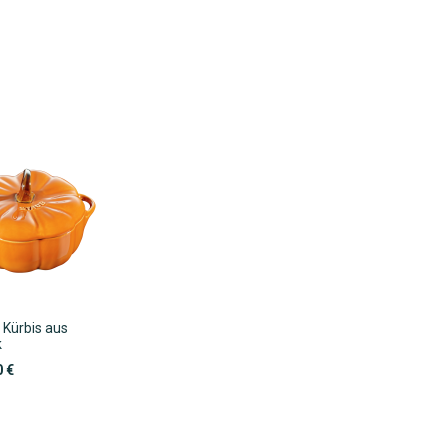
 Kürbis aus
k
0 €