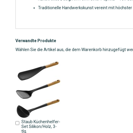
Traditionelle Handwerkskunst vereint mit höchster 
Verwandte Produkte
Wählen Sie die Artikel aus, die dem Warenkorb hinzugefügt we
Staub Küchenhelfer-
In
Set Silikon/Holz, 3-
den
tlg.
Warenkorb