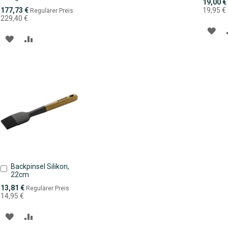
Sonderpr
19,00 €
Sonderpreis
177,73 €
19,95 €
Regulärer Preis
229,40 €
ZU
ZUR
ZUR
WU
WUNSCHLISTE
VERGLEICHSLISTE
HI
HINZUFÜGEN
HINZUFÜGEN
Backpinsel Silikon,
In
22cm
den
Warenkorb
Sonderpreis
13,81 €
Regulärer Preis
14,95 €
ZUR
ZUR