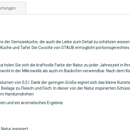
rtungen
ns der Gemüseküche, die auch die Liebe zum Detail zu schätzen wissen: 
r Küche und Tafel. Die Cocotte von STAUB ermöglicht portionsgerechtes
 holen Sie sich die kraftvolle Farbe der Natur zu jeder Jahreszeit in Ih
sowohl in der Mikrowelle als auch im Backofen verwendbar. Nach dem Koc
umen von 0,5 l. Dank der geringen Größe eignet sich das kleine Kunstwe
Beilage zu Fleisch und Fisch. In dieser von der Natur inspirierten Sch
s im Handumdrehen.
chen und ein aromatisches Ergebnis
Natur inspiriert