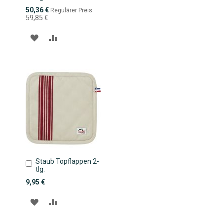
Sonderpreis
50,36 €
Regulärer Preis
59,85 €
ZUR
ZUR
WUNSCHLISTE
VERGLEICHSLISTE
HINZUFÜGEN
HINZUFÜGEN
Staub Topflappen 2-
In
tlg.
den
Warenkorb
9,95 €
ZUR
ZUR
WUNSCHLISTE
VERGLEICHSLISTE