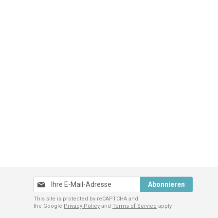
Melden
Abonnieren
Sie
This site is protected by reCAPTCHA and
sich
the Google
Privacy Policy
and
Terms of Service
apply.
für