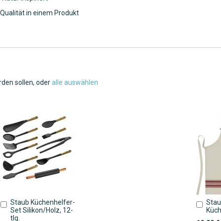
Qualität in einem Produkt
rden sollen, oder
alle auswählen
Staub Küchenhelfer-
Stau
In
In
Set Silikon/Holz, 12-
Küch
den
den
tlg.
Warenkorb
Ware