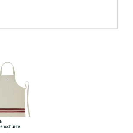
b
enschürze
nkorb