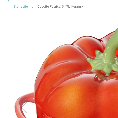
Startseite
Cocotte Paprika, 0,47L, Keramik
Zum
Ende
der
Bildgalerie
springen