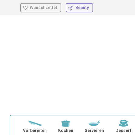
Wunschzettel
Beauty
Zum
Inhalt
springen
Vorbereiten
Kochen
Servieren
Dessert