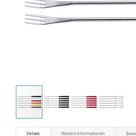
Zum
Anfang
Details
Weitere Informationen
Bewe
der