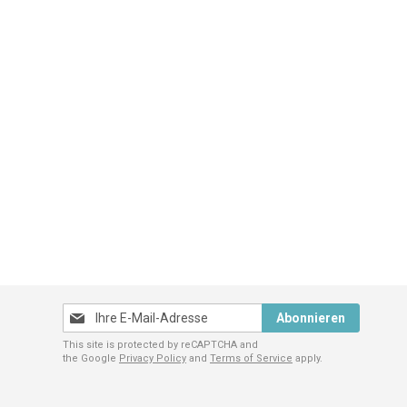
Melden
Abonnieren
Sie
This site is protected by reCAPTCHA and
sich
the Google
Privacy Policy
and
Terms of Service
apply.
für
unseren
Newsletter