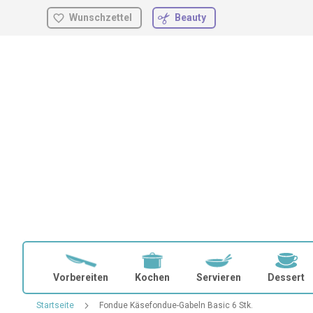
Wunschzettel
Beauty
Zum
Inhalt
springen
Vorbereiten
Kochen
Servieren
Dessert
Startseite
Fondue Käsefondue-Gabeln Basic 6 Stk.