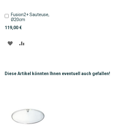
Fusion2+ Sauteuse,
In
Ø20cm
den
Warenkorb
119,00 €
ZUR
ZUR
WUNSCHLISTE
VERGLEICHSLISTE
HINZUFÜGEN
HINZUFÜGEN
Diese Artikel könnten Ihnen eventuell auch gefallen!