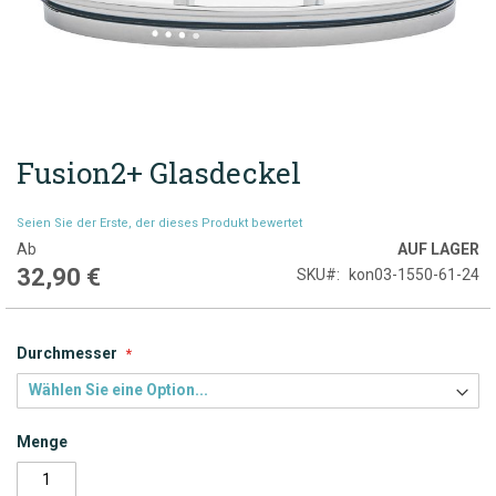
Fusion2+ Glasdeckel
Zum
Anfang
der
Seien Sie der Erste, der dieses Produkt bewertet
Bildgalerie
Ab
AUF LAGER
springen
32,90 €
SKU
kon03-1550-61-24
Durchmesser
Menge