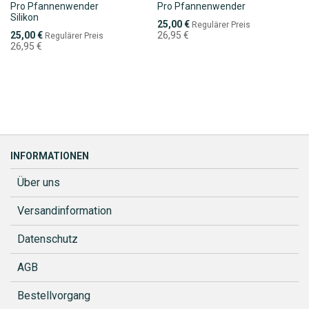
Pro Pfannenwender
Pro Pfannenwender
Silikon
Sonderpreis
25,00 €
Regulärer Preis
Sonderpreis
25,00 €
26,95 €
Regulärer Preis
26,95 €
INFORMATIONEN
Über uns
Versandinformation
Datenschutz
AGB
Bestellvorgang