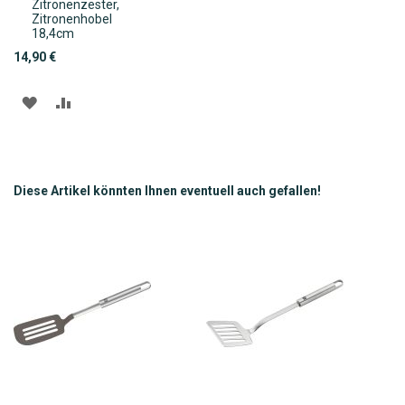
Zitronenzester,
den
Zitronenhobel
Warenkorb
18,4cm
14,90 €
ZUR
ZUR
WUNSCHLISTE
VERGLEICHSLISTE
HINZUFÜGEN
HINZUFÜGEN
Diese Artikel könnten Ihnen eventuell auch gefallen!