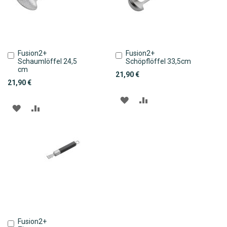
Fusion2+
Fusion2+
In
In
Schaumlöffel 24,5
Schöpflöffel 33,5cm
den
den
cm
Warenkorb
Warenkorb
21,90 €
21,90 €
ZUR
ZUR
ZUR
ZUR
WUNSCHLISTE
VERGLEICHSLISTE
WUNSCHLISTE
VERGLEICHSLISTE
HINZUFÜGEN
HINZUFÜGEN
HINZUFÜGEN
HINZUFÜGEN
Fusion2+
In