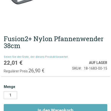
Fusion2+ Nylon Pfannenwender
Zum
Anfang
38cm
der
Bildgalerie
Seien Sie der Erste, der dieses Produkt bewertet
springen
22,01 €
Sonderpreis
AUF LAGER
SKU
18-1683-00-15
26,90 €
Regulärer Preis
Menge
In den Warenkorb