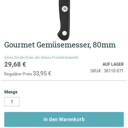
Gourmet Gemüsemesser, 80mm
Zum
Anfang
der
Seien Sie der Erste, der dieses Produkt bewertet
Bildgalerie
29,68 €
Sonderpreis
AUF LAGER
springen
SKU
36110-071
33,95 €
Regulärer Preis
Menge
In den Warenkorb