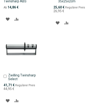
Twinsharp ABS
35x25x2cm
den
Warenkorb
Sonderpreis
14,86 €
25,60 €
Ab
Regulärer Preis
26,95 €
ZUR
ZUR
ZUR
ZUR
WUNSCHLISTE
VERGLEICHSLISTE
WUNSCHLISTE
VERGLEICHSLISTE
HINZUFÜGEN
HINZUFÜGEN
HINZUFÜGEN
HINZUFÜGEN
Zwilling Twinsharp
In
Select
den
Warenkorb
Sonderpreis
41,71 €
Regulärer Preis
44,95 €
ZUR
ZUR