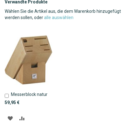
Verwandte Produkte
Wählen Sie die Artikel aus, die dem Warenkorb hinzugefügt
werden sollen, oder
alle auswählen
Messerblock natur
In
den
59,95 €
Warenkorb
ZUR
ZUR
WUNSCHLISTE
VERGLEICHSLISTE
HINZUFÜGEN
HINZUFÜGEN