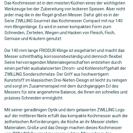
Das Kochmesser ist in den meisten Küchen eines der wichtigsten
Werkzeuge bei der Zubereitung von leckeren Speisen. Aber nicht
jeder mag die in der Regel großen Messer. Dafür gibt es in der
Serie ZWILLING Gourmet das Kochmesser Compact mit nur 140
mm Klingenlänge. Es wird in seiner kompakten Form zum
Schneiden, Zerteilen, Wiegen und Hacken von Fleisch, Fisch,
Gemüse und Kräutern genutzt.
Die 140 mm lange FRIODUR Klinge ist eisgehärtet und macht das
Messer schnitthaltig, korrosionsbeständig und dennoch flexibel.
Seine hervorragenden Materialeigenschaften entstehen durch
einen perfekt ausbalancierten Chrom- und Kohlenstoffgehalt der
ZWILLING Sonderschmelze. Der Griff aus hochwertigem
Kunststoff im klassischen Drei-Nieten-Design ist leicht zu reinigen
und sorgt im Zusammenspiel mit dem durchgängigen Erl des
Messers für eine angenehme Balance, die Ihnen ein schnelles und
präzises Schneiden ermöglicht.
Mit seiner geradlinigen Optik und dem gelaserten ZWILLING Logo
auf der mittleren Niete erfüllt das kompakte Kochmesser auch die
ästhetischen Anforderungen, die Köche an ihr Messer stellen.
Materialien, Größe und das Design machen dieses Kochmesser