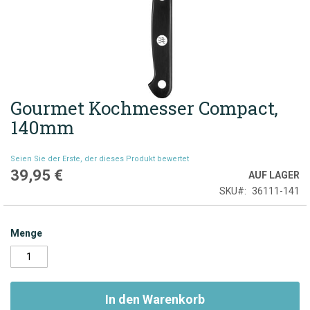
Gourmet Kochmesser Compact,
Zum
Anfang
140mm
der
Bildgalerie
Seien Sie der Erste, der dieses Produkt bewertet
springen
39,95 €
AUF LAGER
SKU
36111-141
Menge
In den Warenkorb