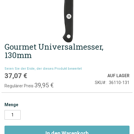
Gourmet Universalmesser,
Zum
Anfang
130mm
der
Bildgalerie
Seien Sie der Erste, der dieses Produkt bewertet
springen
37,07 €
Sonderpreis
AUF LAGER
SKU
36110-131
39,95 €
Regulärer Preis
Menge
In den Warenkorb