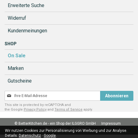
Erweiterte Suche
Widerruf
Kundenmeinungen
SHOP
On Sale
Marken
Gutscheine
Melden
Abonnieren
Sie
This site is protected by reCAPTCHA and
sich
the Google
Privacy Policy
and
Terms of Service
apply.
für
unseren
© BetterKitchen.de - ein Shop der ILGGRO GmbH
Impressum
Newsletter
Realisierung:
Stadler ITS
an:
Wir nutzen Cookies zur Personalisierung von Werbung und zur Analyse.
Details:
Datenschutz
·
Google
.