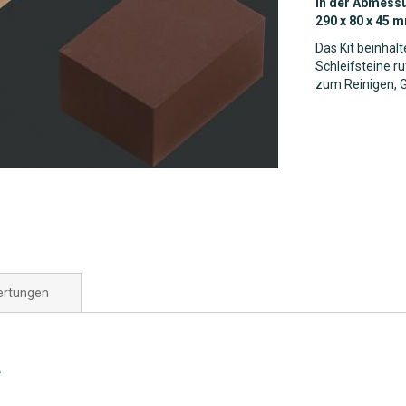
In der Abmessu
290 x 80 x 45 
Das Kit beinhalt
Schleifsteine r
zum Reinigen, G
rtungen
e