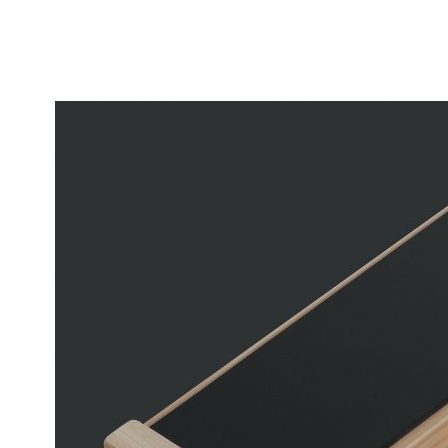
Zum
Ende
der
Bildgalerie
springen