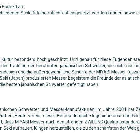
 Basiskit an:
rschiedenen Schleifsteine rutschfest eingesetzt werden können sowie 
n Kultur besonders hoch geschätzt. Und genau für diese Tugenden st
der Tradition der berühmten japanischen Schwerter, die nicht nur un
gendesign und die außergewöhnliche Schärfe der MIYABI Messer faszi
 Seki (Japan) produzierten Messer begeistern die Freunde der asiatis
t die besten japanischen Schwerter gefertigt haben.
apanischen Schwerter und Messer-Manufakturen. Im Jahre 2004 hat Z
worben. Heute vereint dieser Betrieb deutsche Ingenieurkunst und fein
elbst, dass MIYABI Messer nach den strengen ZWILLING Qualitätsstandar
Seki aufbauen, Klingen herzustellen, die zu den schärfsten der Welt 