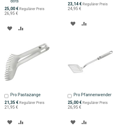
dots
den
den
Sonderpreis
23,14 €
Regulärer Preis
Warenkorb
Warenkorb
Sonderpreis
25,00 €
24,95 €
Regulärer Preis
26,95 €
ZUR
ZUR
ZUR
ZUR
WUNSCHLISTE
VERGLEICHSLISTE
WUNSCHLISTE
VERGLEICHSLISTE
HINZUFÜGEN
HINZUFÜGEN
HINZUFÜGEN
HINZUFÜGEN
Pro Pastazange
Pro Pfannenwender
In
In
den
den
Sonderpreis
Sonderpreis
21,35 €
25,00 €
Regulärer Preis
Regulärer Preis
Warenkorb
Warenkorb
21,95 €
26,95 €
ZUR
ZUR
ZUR
ZUR
WUNSCHLISTE
VERGLEICHSLISTE
WUNSCHLISTE
VERGLEICHSLISTE