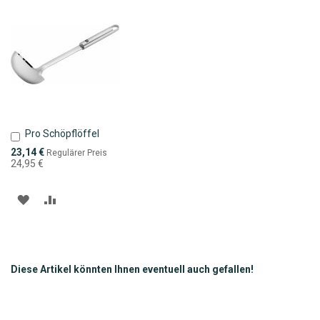
HINZUFÜGEN
HINZUFÜGEN
HINZUFÜGEN
HINZUFÜGEN
Pro Schöpflöffel
In
den
Sonderpreis
23,14 €
Regulärer Preis
Warenkorb
24,95 €
ZUR
ZUR
WUNSCHLISTE
VERGLEICHSLISTE
HINZUFÜGEN
HINZUFÜGEN
Diese Artikel könnten Ihnen eventuell auch gefallen!