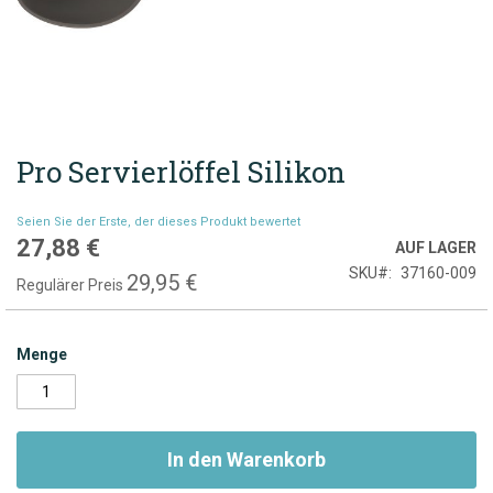
Pro Servierlöffel Silikon
Zum
Anfang
der
Seien Sie der Erste, der dieses Produkt bewertet
Bildgalerie
27,88 €
Sonderpreis
AUF LAGER
springen
SKU
37160-009
29,95 €
Regulärer Preis
Menge
In den Warenkorb