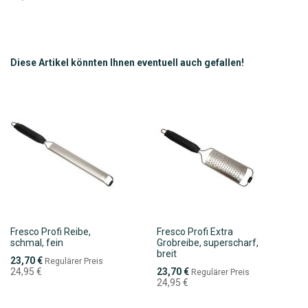
WUNSCHLISTE
VERGLEICHSLISTE
HINZUFÜGEN
HINZUFÜGEN
Diese Artikel könnten Ihnen eventuell auch gefallen!
Fresco Profi Reibe,
Fresco Profi Extra
schmal, fein
Grobreibe, superscharf,
breit
Sonderpreis
23,70 €
Regulärer Preis
Sonderpreis
24,95 €
23,70 €
Regulärer Preis
24,95 €