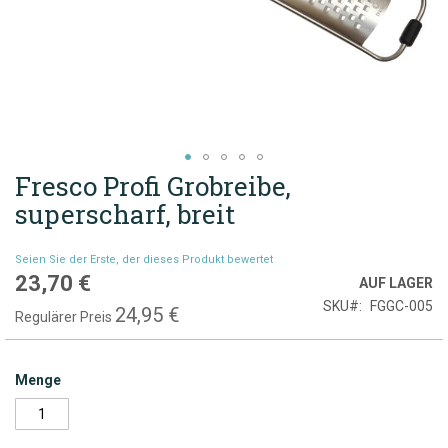
Fresco Profi Grobreibe,
Zum
Anfang
superscharf, breit
der
Bildgalerie
Seien Sie der Erste, der dieses Produkt bewertet
springen
23,70 €
Sonderpreis
AUF LAGER
SKU
FGGC-005
24,95 €
Regulärer Preis
Menge