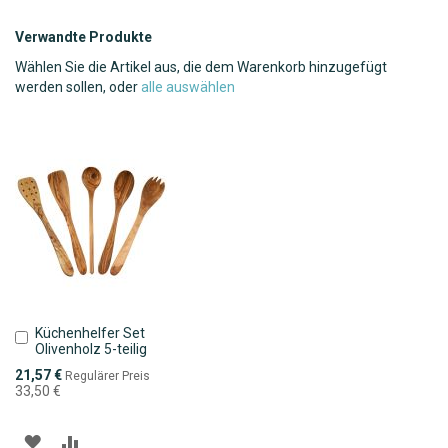
Verwandte Produkte
Wählen Sie die Artikel aus, die dem Warenkorb hinzugefügt
werden sollen, oder
alle auswählen
Küchenhelfer Set
In
Olivenholz 5-teilig
den
Warenkorb
Sonderpreis
21,57 €
Regulärer Preis
33,50 €
ZUR
ZUR