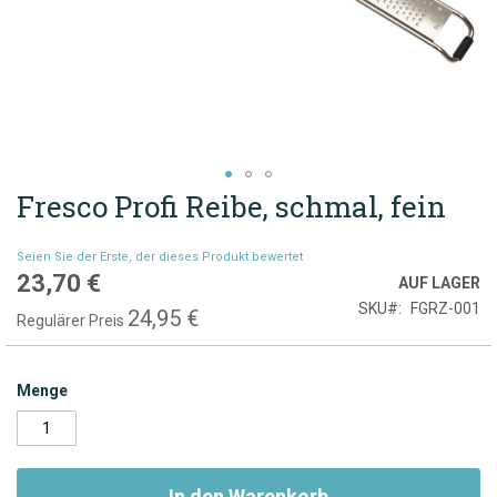
Fresco Profi Reibe, schmal, fein
Zum
Anfang
der
Seien Sie der Erste, der dieses Produkt bewertet
Bildgalerie
23,70 €
Sonderpreis
AUF LAGER
springen
SKU
FGRZ-001
24,95 €
Regulärer Preis
Menge
In den Warenkorb