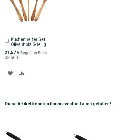
Küchenhelfer Set
In
Olivenholz 5-teilig
den
Warenkorb
Sonderpreis
21,57 €
Regulärer Preis
33,50 €
ZUR
ZUR
WUNSCHLISTE
VERGLEICHSLISTE
HINZUFÜGEN
HINZUFÜGEN
Diese Artikel könnten Ihnen eventuell auch gefallen!