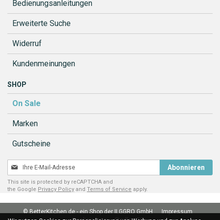
Bedienungsanleitungen
Erweiterte Suche
Widerruf
Kundenmeinungen
SHOP
On Sale
Marken
Gutscheine
Melden
Abonnieren
Sie
This site is protected by reCAPTCHA and
sich
the Google
Privacy Policy
and
Terms of Service
apply.
für
unseren
© BetterKitchen.de - ein Shop der ILGGRO GmbH
Impressum
Newsletter