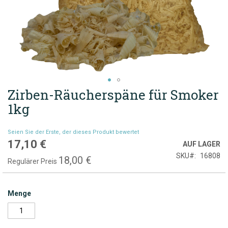
Zirben-Räucherspäne für Smoker
Zum
Anfang
1kg
der
Bildgalerie
Seien Sie der Erste, der dieses Produkt bewertet
springen
17,10 €
Sonderpreis
AUF LAGER
SKU
16808
18,00 €
Regulärer Preis
Menge