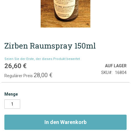
Zirben Raumspray 150ml
Zum
Anfang
der
Seien Sie der Erste, der dieses Produkt bewertet
Bildgalerie
26,60 €
Sonderpreis
AUF LAGER
springen
SKU
16804
28,00 €
Regulärer Preis
Menge
In den Warenkorb