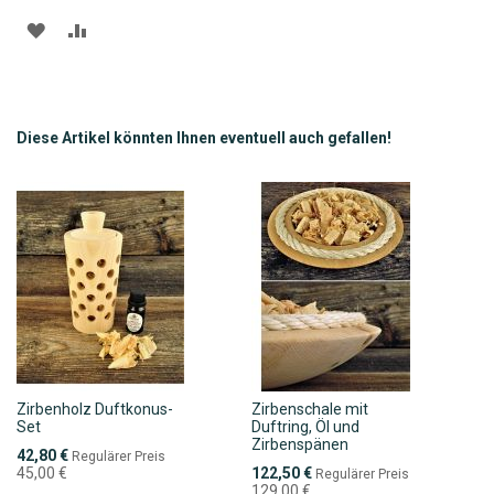
ZUR
ZUR
WUNSCHLISTE
VERGLEICHSLISTE
HINZUFÜGEN
HINZUFÜGEN
Diese Artikel könnten Ihnen eventuell auch gefallen!
Zirbenholz Duftkonus-
Zirbenschale mit
Set
Duftring, Öl und
Zirbenspänen
Sonderpreis
42,80 €
Regulärer Preis
Sonderpreis
45,00 €
122,50 €
Regulärer Preis
129,00 €