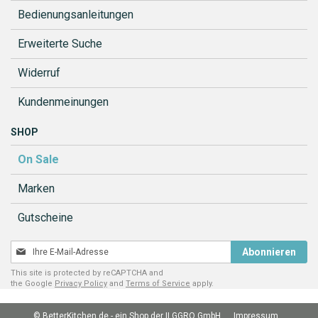
Bedienungsanleitungen
Erweiterte Suche
Widerruf
Kundenmeinungen
SHOP
On Sale
Marken
Gutscheine
Melden
Abonnieren
Sie
This site is protected by reCAPTCHA and
sich
the Google
Privacy Policy
and
Terms of Service
apply.
für
unseren
© BetterKitchen.de - ein Shop der ILGGRO GmbH
Impressum