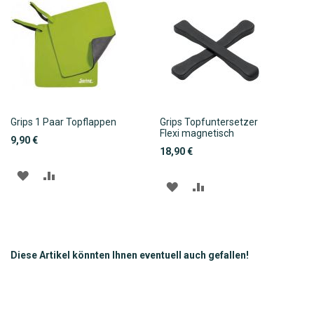
HINZUFÜGEN
HINZUFÜGEN
HINZUFÜGEN
HINZUFÜGEN
Grips 1 Paar Topflappen
Grips Topfuntersetzer
Flexi magnetisch
9,90 €
18,90 €
ZUR
ZUR
ZUR
ZUR
WUNSCHLISTE
VERGLEICHSLISTE
WUNSCHLISTE
VERGLEICHSLISTE
HINZUFÜGEN
HINZUFÜGEN
HINZUFÜGEN
HINZUFÜGEN
Diese Artikel könnten Ihnen eventuell auch gefallen!