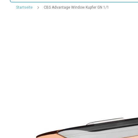
Startseite
CBS Advantage Window Kupfer GN 1/1
Zum
Ende
der
Bildgalerie
springen