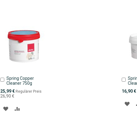
WUNSCHLISTE
VERGLEICHSLISTE
WU
HINZUFÜGEN
HINZUFÜGEN
HI
Spring Copper
Spri
In
In
Cleaner 750g
Clea
den
den
Warenkorb
Ware
Sonderpreis
25,99 €
16,90 €
Regulärer Preis
26,90 €
ZU
ZUR
ZUR
WU
WUNSCHLISTE
VERGLEICHSLISTE
HI
HINZUFÜGEN
HINZUFÜGEN