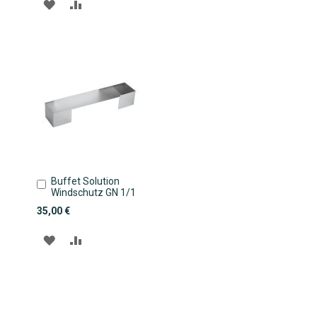
ZUR
ZUR
WUNSCHLISTE
VERGLEICHSLISTE
HINZUFÜGEN
HINZUFÜGEN
Buffet Solution
In
Windschutz GN 1/1
den
Warenkorb
35,00 €
ZUR
ZUR
WUNSCHLISTE
VERGLEICHSLISTE
HINZUFÜGEN
HINZUFÜGEN