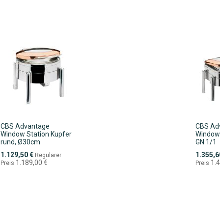
CBS Advantage
CBS Ad
Window Station Kupfer
Window 
rund, Ø30cm
GN 1/1
Sonderpreis
Sonderpr
1.129,50 €
1.355,6
Regulärer
1.189,00 €
1.
Preis
Preis