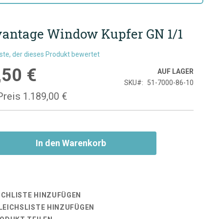
antage Window Kupfer GN 1/1
rste, der dieses Produkt bewertet
,50 €
is
AUF LAGER
SKU
51-7000-86-10
Preis
1.189,00 €
In den Warenkorb
CHLISTE HINZUFÜGEN
LEICHSLISTE HINZUFÜGEN