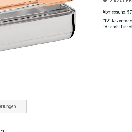
DIESES P
Abmessung: 57,5
CBS Advantage W
Edelstahl-Einsa
rtungen
/1