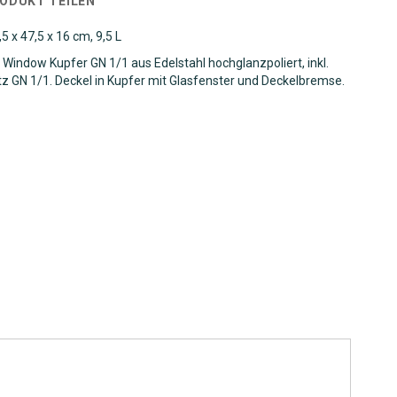
RODUKT TEILEN
 x 47,5 x 16 cm, 9,5 L
indow Kupfer GN 1/1 aus Edelstahl hochglanzpoliert, inkl.
tz GN 1/1. Deckel in Kupfer mit Glasfenster und Deckelbremse.