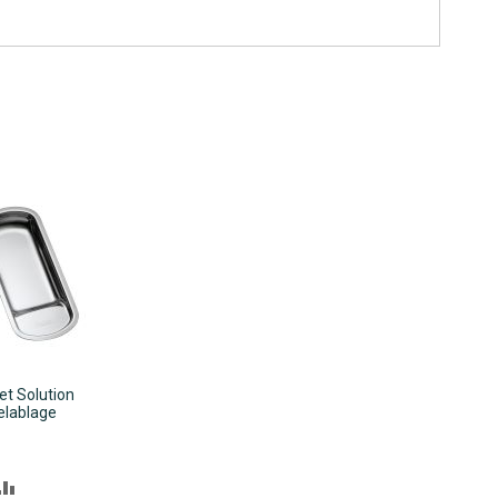
et Solution
elablage
nkorb
R
ZUR