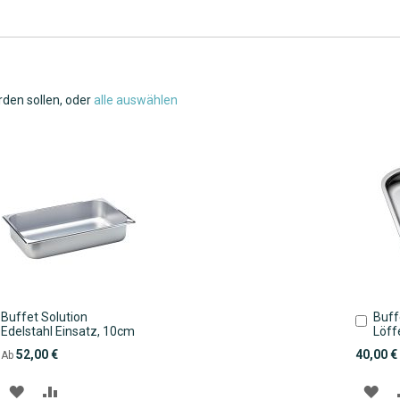
rden sollen, oder
alle auswählen
Buffet Solution
Buff
In
Edelstahl Einsatz, 10cm
Löff
den
Ware
52,00 €
40,00 €
Ab
ZUR
ZUR
ZU