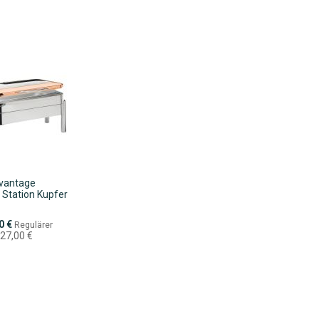
vantage
Station Kupfer
eis
0 €
Regulärer
427,00 €