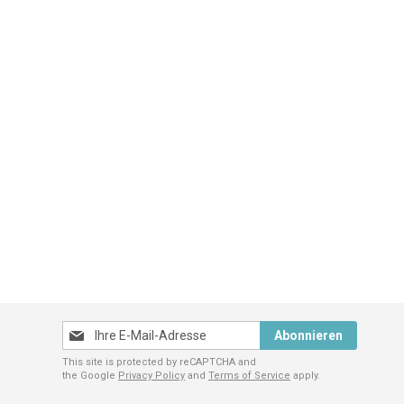
Melden
Abonnieren
Sie
This site is protected by reCAPTCHA and
sich
the Google
Privacy Policy
and
Terms of Service
apply.
für
unseren