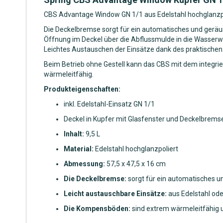
CBS Advantage Window GN 1/1 aus Edelstahl hochglanzpoli
Die Deckelbremse sorgt für ein automatisches und geräu
Öffnung im Deckel über die Abflussmulde in die Wasserw
Leichtes Austauschen der Einsätze dank des praktischen
Beim Betrieb ohne Gestell kann das CBS mit dem integrie
wärmeleitfähig.
Produkteigenschaften:
inkl. Edelstahl-Einsatz GN 1/1
Deckel in Kupfer mit Glasfenster und Deckelbrems
Inhalt:
9,5 L
Material:
Edelstahl hochglanzpoliert
Abmessung:
57,5 x 47,5 x 16 cm
Die Deckelbremse:
sorgt für ein automatisches 
Leicht austauschbare Einsätze:
aus Edelstahl ode
Die Kompensböden:
sind extrem wärmeleitfähig u