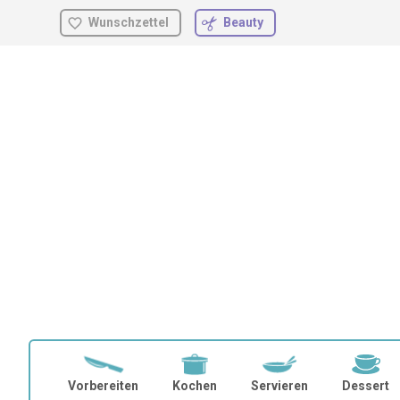
Wunschzettel
Beauty
Zum
Inhalt
springen
Vorbereiten
Kochen
Servieren
Dessert