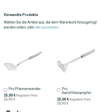
Verwandte Produkte
Wählen Sie die Artikel aus, die dem Warenkorb hinzugefügt
werden sollen, oder
alle auswählen
Pro Pfannenwender
Pro
In
In
Kartoffelstampfer
den
den
Sonderpreis
25,00 €
Regulärer Preis
Warenkorb
Warenkorb
Sonderpreis
26,95 €
25,00 €
Regulärer Preis
26,95 €
ZUR
ZUR