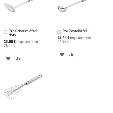
Pro Schaumlöffel
Pro Pastalöffel
In
In
dots
den
den
Sonderpreis
23,14 €
Regulärer Preis
Warenkorb
Warenkorb
Sonderpreis
25,00 €
24,95 €
Regulärer Preis
26,95 €
ZUR
ZUR
ZUR
ZUR
WUNSCHLISTE
VERGLEICHSLISTE
WUNSCHLISTE
VERGLEICHSLISTE
HINZUFÜGEN
HINZUFÜGEN
HINZUFÜGEN
HINZUFÜGEN