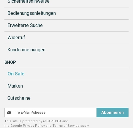
Sicherheitshinweise
Bedienungsanleitungen
Erweiterte Suche
Widerruf
Kundenmeinungen
SHOP
On Sale
Marken
Gutscheine
Melden
Abonnieren
Sie
This site is protected by reCAPTCHA and
sich
the Google
Privacy Policy
and
Terms of Service
apply.
für