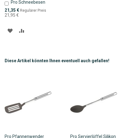
Pro Schneebesen
In
den
Sonderpreis
21,35 €
Regulärer Preis
Warenkorb
21,95 €
ZUR
ZUR
WUNSCHLISTE
VERGLEICHSLISTE
HINZUFÜGEN
HINZUFÜGEN
Diese Artikel könnten Ihnen eventuell auch gefallen!
Pro Pfannenwender
Pro Servierlöffel Silikon