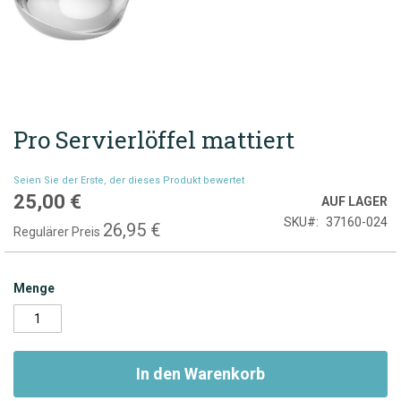
Pro Servierlöffel mattiert
Zum
Anfang
der
Seien Sie der Erste, der dieses Produkt bewertet
Bildgalerie
25,00 €
Sonderpreis
AUF LAGER
springen
SKU
37160-024
26,95 €
Regulärer Preis
Menge
In den Warenkorb