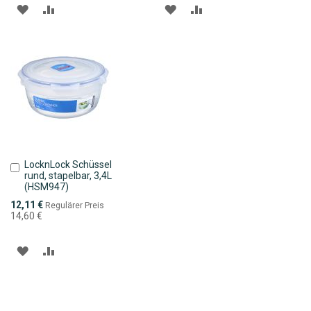
ZUR
ZUR
ZUR
ZUR
WUNSCHLISTE
VERGLEICHSLISTE
WUNSCHLISTE
VERGLEICHSLISTE
HINZUFÜGEN
HINZUFÜGEN
HINZUFÜGEN
HINZUFÜGEN
LocknLock Schüssel
In
rund, stapelbar, 3,4L
den
(HSM947)
Warenkorb
Sonderpreis
12,11 €
Regulärer Preis
14,60 €
ZUR
ZUR
WUNSCHLISTE
VERGLEICHSLISTE
HINZUFÜGEN
HINZUFÜGEN