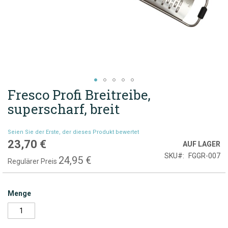
Fresco Profi Breitreibe,
Zum
Anfang
superscharf, breit
der
Bildgalerie
Seien Sie der Erste, der dieses Produkt bewertet
springen
23,70 €
Sonderpreis
AUF LAGER
SKU
FGGR-007
24,95 €
Regulärer Preis
Menge