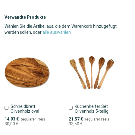
Verwandte Produkte
Wählen Sie die Artikel aus, die dem Warenkorb hinzugefügt
werden sollen, oder
alle auswählen
Schneidbrett
Küchenhelfer Set
In
In
Olivenholz oval
Olivenholz 5-teilig
den
den
Warenkorb
Warenkorb
Sonderpreis
Sonderpreis
14,93 €
21,57 €
Regulärer Preis
Regulärer Preis
30,00 €
33,50 €