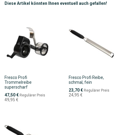
Diese Artikel könnten Ihnen eventuell auch gefallen!
Fresco Profi
Fresco Profi Reibe,
Trommelreibe
schmal, fein
superscharf
Sonderpreis
23,70 €
Regulärer Preis
Sonderpreis
47,50 €
24,95 €
Regulärer Preis
49,95 €